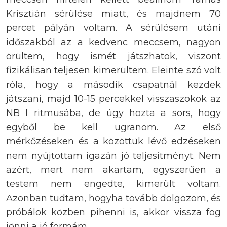
Krisztián sérülése miatt, és majdnem 70
percet pályán voltam. A sérülésem utáni
időszakból az a kedvenc meccsem, nagyon
örültem, hogy ismét játszhatok, viszont
fizikálisan teljesen kimerültem. Eleinte szó volt
róla, hogy a második csapatnál kezdek
játszani, majd 10-15 percekkel visszaszokok az
NB I ritmusába, de úgy hozta a sors, hogy
egyből be kell ugranom. Az első
mérkőzéseken és a közöttük lévő edzéseken
nem nyújtottam igazán jó teljesítményt. Nem
azért, mert nem akartam, egyszerűen a
testem nem engedte, kimerült voltam.
Azonban tudtam, hogyha tovább dolgozom, és
próbálok közben pihenni is, akkor vissza fog
jönni a jó formám.