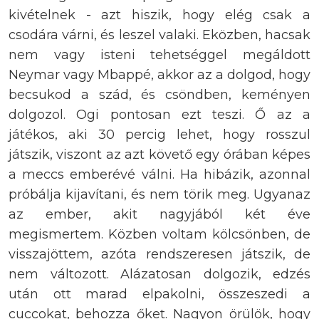
kivételnek - azt hiszik, hogy elég csak a
csodára várni, és leszel valaki. Eközben, hacsak
nem vagy isteni tehetséggel megáldott
Neymar vagy Mbappé, akkor az a dolgod, hogy
becsukod a szád, és csöndben, keményen
dolgozol. Ogi pontosan ezt teszi. Ő az a
játékos, aki 30 percig lehet, hogy rosszul
játszik, viszont az azt követő egy órában képes
a meccs emberévé válni. Ha hibázik, azonnal
próbálja kijavítani, és nem törik meg. Ugyanaz
az ember, akit nagyjából két éve
megismertem. Közben voltam kölcsönben, de
visszajöttem, azóta rendszeresen játszik, de
nem változott. Alázatosan dolgozik, edzés
után ott marad elpakolni, összeszedi a
cuccokat, behozza őket. Nagyon örülök, hogy