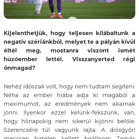
Kijelenthetjük, hogy teljesen kilábaltunk a
negatív szériánkból, melyet te a pályán kívül
éltél meg, mostanra viszont ismét
húzóember lettél. Visszanyerted régi
önmagad?
Nehéz időszak volt, hogy nem tudtam segíteni.
Néha az ember hiába adja ki magából a
maximumot, az eredmények nem akarnak
jönni. Ilyenkor ezzel kelünk-fekszünk, van,
hogy hónapokig nem sikerül kijönni belőle.
Szerencsére túl vagyunk rajta. A diósgyőri
meccsen hirtelen kellett beállnom Tamás