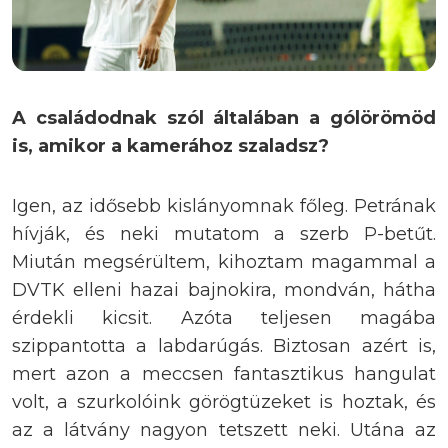
A családodnak szól általában a gólörömöd
is, amikor a kamerához szaladsz?
Igen, az idősebb kislányomnak főleg. Petrának
hívják, és neki mutatom a szerb P-betűt.
Miután megsérültem, kihoztam magammal a
DVTK elleni hazai bajnokira, mondván, hátha
érdekli kicsit. Azóta teljesen magába
szippantotta a labdarúgás. Biztosan azért is,
mert azon a meccsen fantasztikus hangulat
volt, a szurkolóink görögtüzeket is hoztak, és
az a látvány nagyon tetszett neki. Utána az