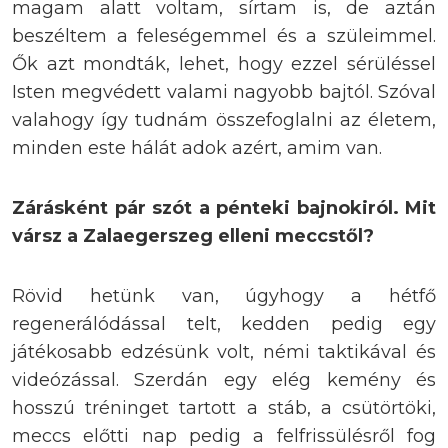
magam alatt voltam, sírtam is, de aztán
beszéltem a feleségemmel és a szüleimmel.
Ők azt mondták, lehet, hogy ezzel sérüléssel
Isten megvédett valami nagyobb bajtól. Szóval
valahogy így tudnám összefoglalni az életem,
minden este hálát adok azért, amim van.
Zárásként pár szót a pénteki bajnokiról. Mit
vársz a Zalaegerszeg elleni meccstől?
Rövid hetünk van, úgyhogy a hétfő
regenerálódással telt, kedden pedig egy
játékosabb edzésünk volt, némi taktikával és
videózással. Szerdán egy elég kemény és
hosszú tréninget tartott a stáb, a csütörtöki,
meccs előtti nap pedig a felfrissülésről fog