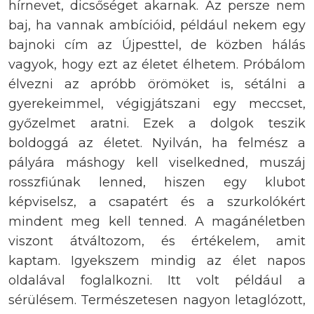
hírnevet, dicsőséget akarnak. Az persze nem
baj, ha vannak ambícióid, például nekem egy
bajnoki cím az Újpesttel, de közben hálás
vagyok, hogy ezt az életet élhetem. Próbálom
élvezni az apróbb örömöket is, sétálni a
gyerekeimmel, végigjátszani egy meccset,
győzelmet aratni. Ezek a dolgok teszik
boldoggá az életet. Nyilván, ha felmész a
pályára máshogy kell viselkedned, muszáj
rosszfiúnak lenned, hiszen egy klubot
képviselsz, a csapatért és a szurkolókért
mindent meg kell tenned. A magánéletben
viszont átváltozom, és értékelem, amit
kaptam. Igyekszem mindig az élet napos
oldalával foglalkozni. Itt volt például a
sérülésem. Természetesen nagyon letaglózott,