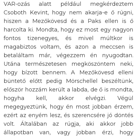
VAR-ozás alatt például megkérdeztem
Csoboth Kevint, hogy nem akarja-e ő rúgni,
hiszen a Mezőkövesd és a Paks ellen is ő
harcolta ki. Mondta, hogy ez most egy nagyon
fontos tizenegyes, és mivel múltkor is
magabiztos voltam, és azon a meccsen is
betaláltam már, végezzem én nyugodtan.
Utána természetesen megköszöntem neki,
hogy bízott bennem. A Mezőkövesd elleni
büntető előtt pedig Mörschellel beszéltünk,
először hozzám került a labda, de ő is mondta,
hogyha kell, akkor elvégzi. Végül
megegyeztünk, hogy én most jobban érzem,
ezért az enyém lesz, és szerencsére jó döntés
volt. Általában az rúgja, aki akkor jobb
állapotban van, vagy jobban érzi, hogy