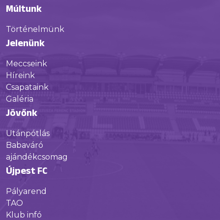
Múltunk
Történelmünk
Jelenünk
Meccseink
Híreink
Csapataink
Galéria
Jövőnk
Utánpótlás
Babaváró
ajándékcsomag
Újpest FC
Pályarend
TAO
Klub infó