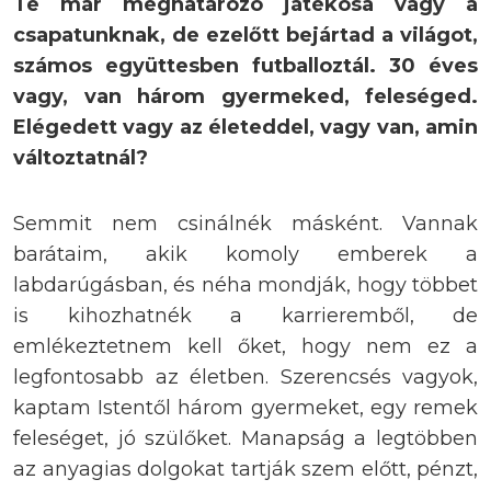
Te már meghatározó játékosa vagy a
csapatunknak, de ezelőtt bejártad a világot,
számos együttesben futballoztál. 30 éves
vagy, van három gyermeked, feleséged.
Elégedett vagy az életeddel, vagy van, amin
változtatnál?
Semmit nem csinálnék másként. Vannak
barátaim, akik komoly emberek a
labdarúgásban, és néha mondják, hogy többet
is kihozhatnék a karrieremből, de
emlékeztetnem kell őket, hogy nem ez a
legfontosabb az életben. Szerencsés vagyok,
kaptam Istentől három gyermeket, egy remek
feleséget, jó szülőket. Manapság a legtöbben
az anyagias dolgokat tartják szem előtt, pénzt,