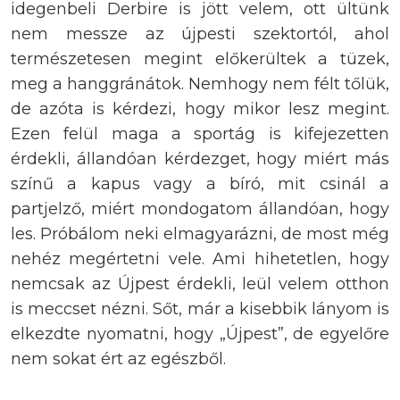
idegenbeli Derbire is jött velem, ott ültünk
nem messze az újpesti szektortól, ahol
természetesen megint előkerültek a tüzek,
meg a hanggránátok. Nemhogy nem félt tőlük,
de azóta is kérdezi, hogy mikor lesz megint.
Ezen felül maga a sportág is kifejezetten
érdekli, állandóan kérdezget, hogy miért más
színű a kapus vagy a bíró, mit csinál a
partjelző, miért mondogatom állandóan, hogy
les. Próbálom neki elmagyarázni, de most még
nehéz megértetni vele. Ami hihetetlen, hogy
nemcsak az Újpest érdekli, leül velem otthon
is meccset nézni. Sőt, már a kisebbik lányom is
elkezdte nyomatni, hogy „Újpest”, de egyelőre
nem sokat ért az egészből.