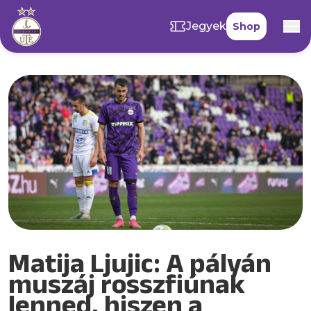
Jegyek
Shop
Matija Ljujic: A pályán
muszáj rosszfiúnak
lenned, hiszen a