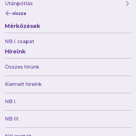
Utánpótlás
vissza
Mérkőzések
NB I. csapat
Híreink
Összes hírünk
Kiemelt híreink
NB I.
NB III.