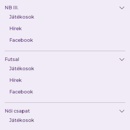
mérkőzéseket és exkluzív tartalmakat elsőként!
NB III.
Játékosok
Hírek
Facebook
AJÁNLÓ
Futsal
Játékosok
Hírek
Facebook
Női csapat
Játékosok
augusztus 6.