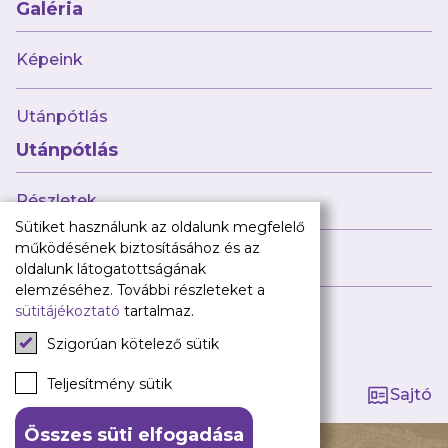
Babaváró
Galéria
ajándékcsomag
Újpest FC
Képeink
Pályarend
Utánpótlás
TAO
Klub infó
Utánpótlás
Sajtó
Press Kit
Részletek
Újpest FC Shop
Sütiket használunk az oldalunk megfelelő
Digitális felületeink
működésének biztosításához és az
Híreink
oldalunk látogatottságának
Facebook
elemzéséhez. További részleteket a
sütitájékoztató
tartalmaz.
Instagram
Tagság kezelése
Tiktok
Szigorúan kötelező sütik
Youtube
Spotify
Teljesítmény sütik
Sajtó
Összes süti elfogadása
140 ÉV HŰSÉG