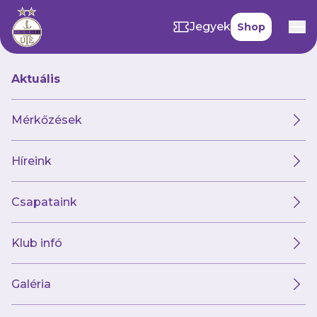
Jegyek
Shop
Aktuális
Így örült padunk Tajti
Mérkőzések
góljának
Híreink
2025. november 24. 14:42
Csapataink
Klub infó
Galéria