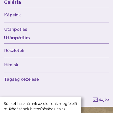
Galéria
Meccseink
Híreink
Képeink
Csapataink
Galéria
Utánpótlás
Jövőnk
Utánpótlás
Utánpótlás
Babaváró
Részletek
ajándékcsomag
Újpest FC
Híreink
Pályarend
TAO
Tagság kezelése
Klub infó
Sajtó
Press Kit
Sajtó
Újpest FC Shop
Sütiket használunk az oldalunk megfelelő
Digitális felületeink
működésének biztosításához és az
140 ÉV HŰSÉG