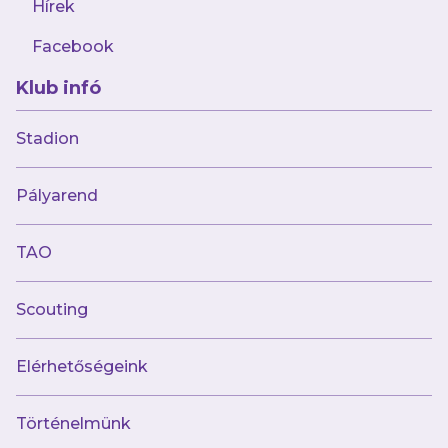
Hírek
Facebook
Klub infó
augusztus 6.
"Mindent a helyén kell kezelnünk, egy
Stadion
vereséget és egy győzelmet is"
Pályarend
TAO
Scouting
Múltunk
Elérhetőségeink
Történelmünk
Történelmünk
Jelenünk