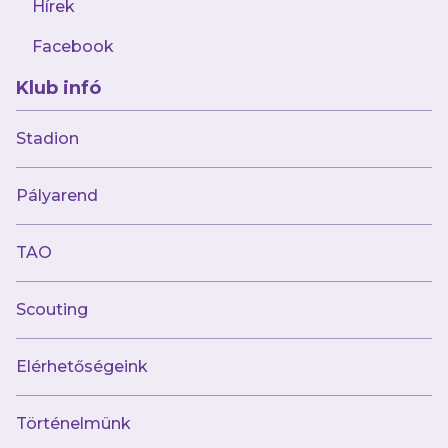
Hírek
Facebook
Klub infó
Stadion
Múltunk
Pályarend
Történelmünk
Jelenünk
TAO
Meccseink
Scouting
Híreink
Csapataink
Galéria
Elérhetőségeink
Jövőnk
Történelmünk
Utánpótlás