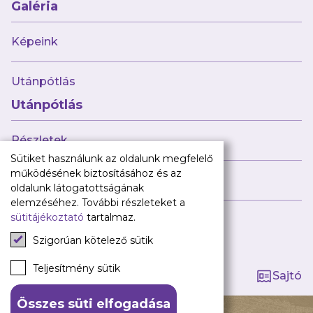
Babaváró
Galéria
ajándékcsomag
Újpest FC
Képeink
Pályarend
Utánpótlás
TAO
Klub infó
Utánpótlás
Sajtó
Press Kit
Részletek
Újpest FC Shop
Sütiket használunk az oldalunk megfelelő
Digitális felületeink
működésének biztosításához és az
Híreink
oldalunk látogatottságának
Facebook
elemzéséhez. További részleteket a
sütitájékoztató
tartalmaz.
Instagram
Tagság kezelése
Tiktok
Szigorúan kötelező sütik
Youtube
Spotify
Teljesítmény sütik
Sajtó
Összes süti elfogadása
140 ÉV HŰSÉG