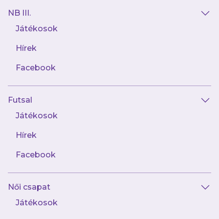
NB III.
Játékosok
Hírek
AJÁNLÓ
Facebook
Futsal
Játékosok
Hírek
Facebook
augusztus 8.
Női csapat
Újabb hatgólos mérkőzésen nyertünk,
ezúttal Kisvárdán!
Játékosok