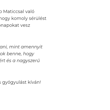
 Maticcsal való
 hogy komoly sérülést
hónapokat vesz
zani, mint amennyit
gyok benne, hogy
ért és a nagyszerű
 gyógyulást kíván!