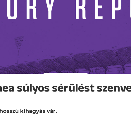
ea súlyos sérülést szenv
osszú kihagyás vár.