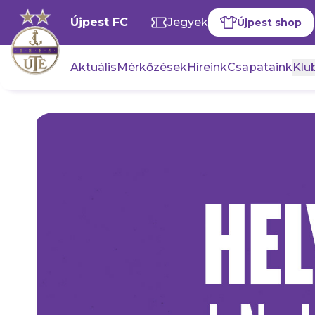
Újpest FC
Jegyek
Újpest shop
Aktuális
Mérkőzések
Híreink
Csapataink
Klub