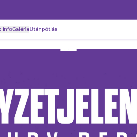
 info
Galéria
Utánpótlás