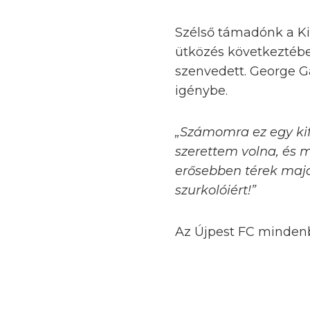
Szélső támadónk a Ki
ütközés következtében
szenvedett. George G
igénybe.
„Számomra ez egy kif
szerettem volna, és m
erősebben térek majd 
szurkolóiért!”
Az Újpest FC mindenb