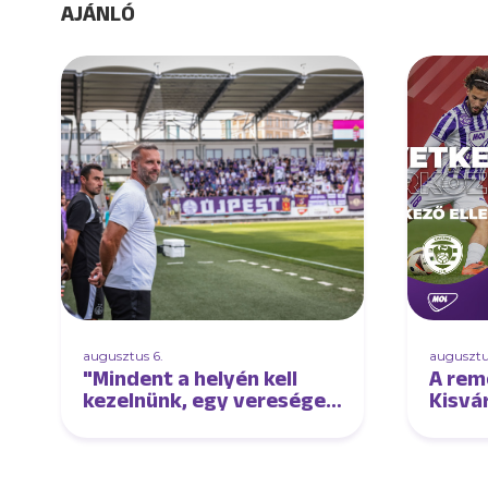
AJÁNLÓ
augusztus 6.
augusztu
"Mindent a helyén kell
A rem
kezelnünk, egy vereséget
Kisvá
és egy győzelmet is"