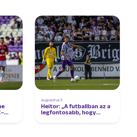
augusztus 5.
ne
Heitor: „A futballban az a
C–
legfontosabb, hogy
élvezd a játékot”