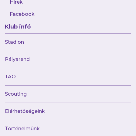
Hírek
Facebook
Klub infó
Stadion
Múltunk
Pályarend
Történelmünk
Jelenünk
TAO
Meccseink
Scouting
Híreink
Csapataink
Galéria
Elérhetőségeink
Jövőnk
Történelmünk
Utánpótlás