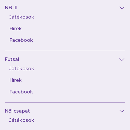
NB III.
Játékosok
Hírek
AJÁNLÓ
Facebook
Futsal
Játékosok
Hírek
Facebook
augusztus 6.
Női csapat
"Mindent a helyén kell kezelnünk, egy
vereséget és egy győzelmet is"
Játékosok