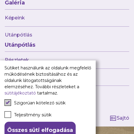
Babaváró
Galéria
ajándékcsomag
Újpest FC
Képeink
Pályarend
Utánpótlás
TAO
Klub infó
Utánpótlás
Sajtó
Press Kit
Részletek
Újpest FC Shop
Sütiket használunk az oldalunk megfelelő
Digitális felületeink
működésének biztosításához és az
Híreink
oldalunk látogatottságának
Facebook
elemzéséhez. További részleteket a
sütitájékoztató
tartalmaz.
Instagram
Tagság kezelése
Tiktok
Szigorúan kötelező sütik
Youtube
Spotify
Teljesítmény sütik
Sajtó
Összes süti elfogadása
140 ÉV HŰSÉG