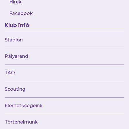
Hírek
Facebook
Klub infó
Stadion
Múltunk
Pályarend
Történelmünk
Jelenünk
TAO
Meccseink
Scouting
Híreink
Csapataink
Galéria
Elérhetőségeink
Jövőnk
Történelmünk
Utánpótlás