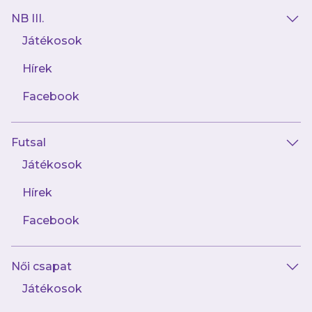
NB III.
Játékosok
Hírek
AJÁNLÓ
Facebook
Futsal
Játékosok
Hírek
Facebook
augusztus 6.
Női csapat
"Mindent a helyén kell kezelnünk, egy
vereséget és egy győzelmet is"
Játékosok