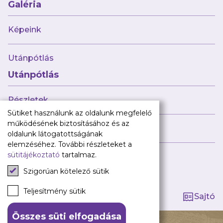
Babaváró
Galéria
ajándékcsomag
Újpest FC
Képeink
Pályarend
Utánpótlás
TAO
Klub infó
Utánpótlás
Sajtó
Press Kit
Részletek
Újpest FC Shop
Sütiket használunk az oldalunk megfelelő
Digitális felületeink
működésének biztosításához és az
Híreink
oldalunk látogatottságának
Facebook
elemzéséhez. További részleteket a
sütitájékoztató
tartalmaz.
Instagram
Tagság kezelése
Tiktok
Szigorúan kötelező sütik
Youtube
Spotify
Teljesítmény sütik
Sajtó
Összes süti elfogadása
140 ÉV HŰSÉG