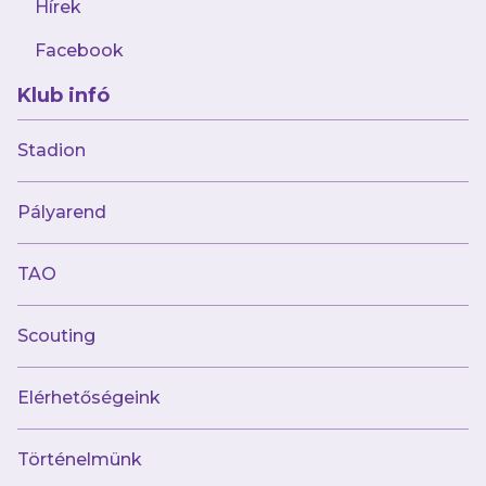
Hírek
„A tűzoltókba bele van kódolva a
segíteni akarás”
Facebook
Klub infó
Stadion
Múltunk
Pályarend
Történelmünk
Jelenünk
TAO
Meccseink
Scouting
Híreink
Csapataink
Galéria
Elérhetőségeink
Jövőnk
Történelmünk
Utánpótlás