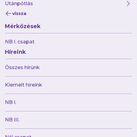
11:30 között!
Utánpótlás
vissza
Mérkőzések
NB I. csapat
Híreink
Összes hírünk
Kiemelt híreink
NB I.
NB III.