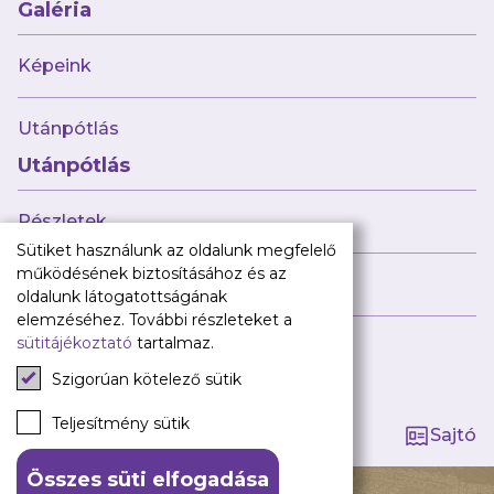
Babaváró
Galéria
ajándékcsomag
Újpest FC
Képeink
Pályarend
Utánpótlás
TAO
Klub infó
Utánpótlás
Sajtó
Press Kit
Részletek
Újpest FC Shop
Sütiket használunk az oldalunk megfelelő
Digitális felületeink
működésének biztosításához és az
Híreink
oldalunk látogatottságának
Facebook
elemzéséhez. További részleteket a
sütitájékoztató
tartalmaz.
Instagram
Tagság kezelése
Tiktok
Szigorúan kötelező sütik
Youtube
Spotify
Teljesítmény sütik
Sajtó
Összes süti elfogadása
140 ÉV HŰSÉG