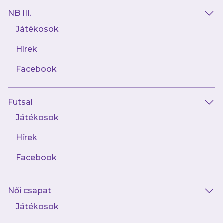
mérkőzéseket és exkluzív tartalmakat elsőként!
NB III.
Játékosok
Hírek
Facebook
AJÁNLÓ
Futsal
Játékosok
Hírek
Facebook
Női csapat
Játékosok
augusztus 1.