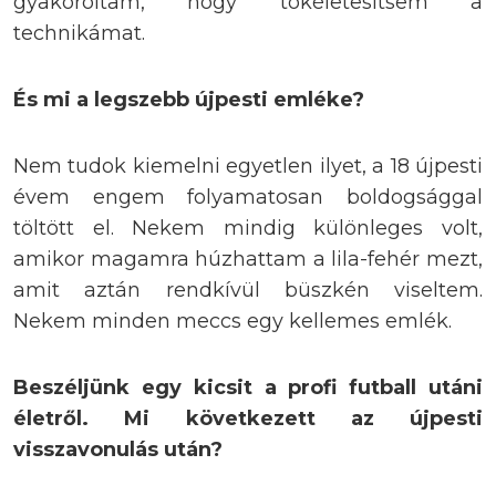
gyakoroltam, hogy tökéletesítsem a
technikámat.
És mi a legszebb újpesti emléke?
Nem tudok kiemelni egyetlen ilyet, a 18 újpesti
évem engem folyamatosan boldogsággal
töltött el. Nekem mindig különleges volt,
amikor magamra húzhattam a lila-fehér mezt,
amit aztán rendkívül büszkén viseltem.
Nekem minden meccs egy kellemes emlék.
Beszéljünk egy kicsit a profi futball utáni
életről. Mi következett az újpesti
visszavonulás után?