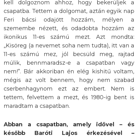
kell dolgoznom ahhoz, hogy bekerüljek a
csapatba. Tettem a dolgomat, aztán egyik nap
Feri bácsi odajött hozzám, mélyen a
szemembe nézett, és odadobta hozzám az
ikonikus 11-es számú mezt. Azt mondta:
„Kisöreg (a nevemet soha nem tudta), itt van a
11-es számú mez, jól becsüld meg, rajtad
múlik, bennmaradsz-e a csapatban vagy
nem!”. Bár akkoriban én elég kishitű voltam,
mégis az volt bennem, hogy nem szabad
cserbenhagynom ezt az embert. Nem is
tettem, felvettem a mezt, és 1980-ig bent is
maradtam a csapatban.
Abban a csapatban, amely idővel – és
később Baróti Lajos érkezésével –