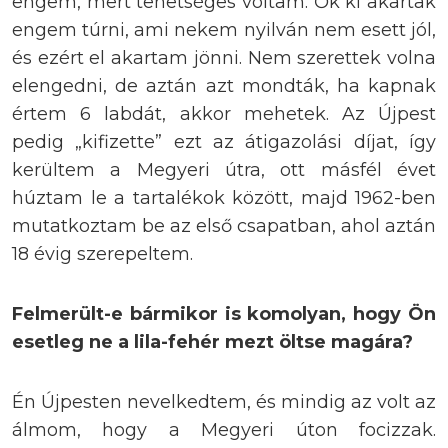
engem, mert tehetséges voltam. Ők ki akartak
engem túrni, ami nekem nyilván nem esett jól,
és ezért el akartam jönni. Nem szerettek volna
elengedni, de aztán azt mondták, ha kapnak
értem 6 labdát, akkor mehetek. Az Újpest
pedig „kifizette” ezt az átigazolási díjat, így
kerültem a Megyeri útra, ott másfél évet
húztam le a tartalékok között, majd 1962-ben
mutatkoztam be az első csapatban, ahol aztán
18 évig szerepeltem.
Felmerült-e bármikor is komolyan, hogy Ön
esetleg ne a lila-fehér mezt öltse magára?
Én Újpesten nevelkedtem, és mindig az volt az
álmom, hogy a Megyeri úton focizzak.