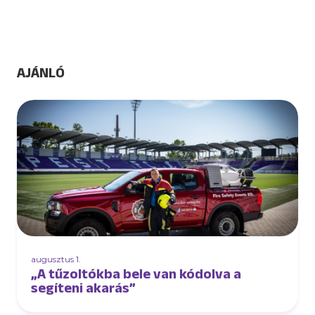
AJÁNLÓ
augusztus 1.
„A tűzoltókba bele van kódolva a
segíteni akarás”