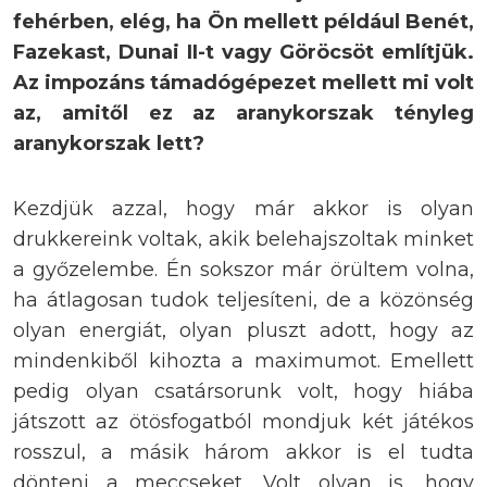
fehérben, elég, ha Ön mellett például Benét,
Fazekast, Dunai II-t vagy Göröcsöt említjük.
Az impozáns támadógépezet mellett mi volt
az, amitől ez az aranykorszak tényleg
aranykorszak lett?
Kezdjük azzal, hogy már akkor is olyan
drukkereink voltak, akik belehajszoltak minket
a győzelembe. Én sokszor már örültem volna,
ha átlagosan tudok teljesíteni, de a közönség
olyan energiát, olyan pluszt adott, hogy az
mindenkiből kihozta a maximumot. Emellett
pedig olyan csatársorunk volt, hogy hiába
játszott az ötösfogatból mondjuk két játékos
rosszul, a másik három akkor is el tudta
dönteni a meccseket. Volt olyan is, hogy