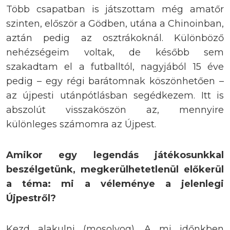
Több csapatban is játszottam még amatőr
szinten, először a Gödben, utána a Chinoinban,
aztán pedig az osztrákoknál. Különböző
nehézségeim voltak, de később sem
szakadtam el a futballtól, nagyjából 15 éve
pedig – egy régi barátomnak köszönhetően –
az újpesti utánpótlásban segédkezem. Itt is
abszolút visszaköszön az, mennyire
különleges számomra az Újpest.
Amikor egy legendás játékosunkkal
beszélgetünk, megkerülhetetlenül előkerül
a téma: mi a véleménye a jelenlegi
Újpestről?
Kezd alakulni (mosolyog). A mi időnkben