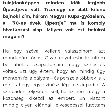
tulajdonképpen minden idők legjobb
Újpestjévé vált. Tizenegy év alatt kilenc
bajnoki cím, három Magyar Kupa-győzelem,
a „’70-es évek Újpestje” ma is komoly
hivatkozási alap. Milyen volt ezt belülről
megélni?
Ha egy szóval kellene válaszolnom, azt
mondanám, óriási. Olyan együttesbe kerültem
be, ahol a csapattársaim nagy színészek
voltak. Ezt úgy értem, hogy én mindig úgy
mentem fel a pályára – és persze a többiek is –,
mint ahogy egy színész lép a színpadra. A
színpadon teljesíteni kell, ha ez nem megy, a
közönség kikezdi az embert. Én viszont
mindig olyan elánnal, lelkesedéssel futottam