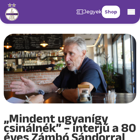
Jegyek
Shop
„Mindent ugyanígy
csinálnék” – interjú a 80
éves Zámbó Sándorral