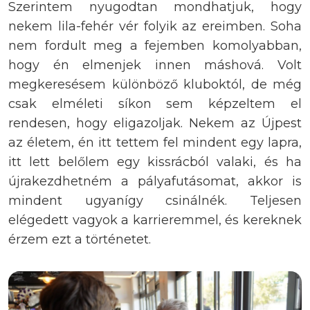
Szerintem nyugodtan mondhatjuk, hogy
nekem lila-fehér vér folyik az ereimben. Soha
nem fordult meg a fejemben komolyabban,
hogy én elmenjek innen máshová. Volt
megkeresésem különböző kluboktól, de még
csak elméleti síkon sem képzeltem el
rendesen, hogy eligazoljak. Nekem az Újpest
az életem, én itt tettem fel mindent egy lapra,
itt lett belőlem egy kissrácból valaki, és ha
újrakezdhetném a pályafutásomat, akkor is
mindent ugyanígy csinálnék. Teljesen
elégedett vagyok a karrieremmel, és kereknek
érzem ezt a történetet.