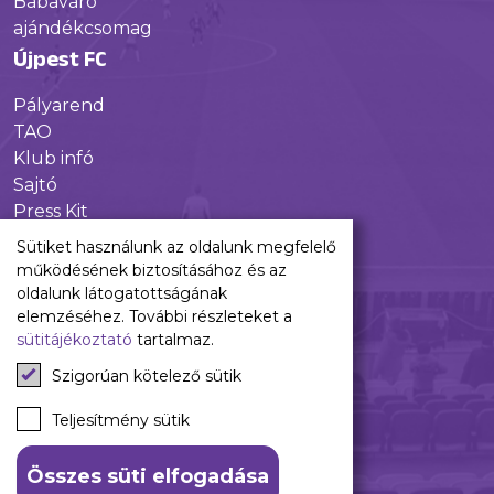
Babaváró
ajándékcsomag
Újpest FC
Pályarend
TAO
Klub infó
Sajtó
Press Kit
Újpest FC Shop
Sütiket használunk az oldalunk megfelelő
Digitális felületeink
működésének biztosításához és az
oldalunk látogatottságának
Facebook
elemzéséhez. További részleteket a
sütitájékoztató
tartalmaz.
Instagram
Tiktok
Szigorúan kötelező sütik
Youtube
Spotify
Teljesítmény sütik
Összes süti elfogadása