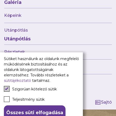
Babaváró
Galéria
ajándékcsomag
Újpest FC
Képeink
Pályarend
Utánpótlás
TAO
Klub infó
Utánpótlás
Sajtó
Press Kit
Részletek
Újpest FC Shop
Sütiket használunk az oldalunk megfelelő
Digitális felületeink
működésének biztosításához és az
Híreink
oldalunk látogatottságának
Facebook
elemzéséhez. További részleteket a
sütitájékoztató
tartalmaz.
Instagram
Tagság kezelése
Tiktok
Szigorúan kötelező sütik
Youtube
Spotify
Teljesítmény sütik
Sajtó
Összes süti elfogadása
140 ÉV HŰSÉG