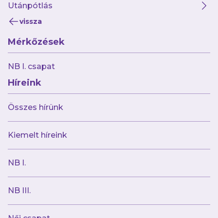
Utánpótlás
vissza
Mérkőzések
NB I. csapat
Híreink
Összes hírünk
Kiemelt híreink
A bejegyzés megtekintése az Instagramon
NB I.
NB III.