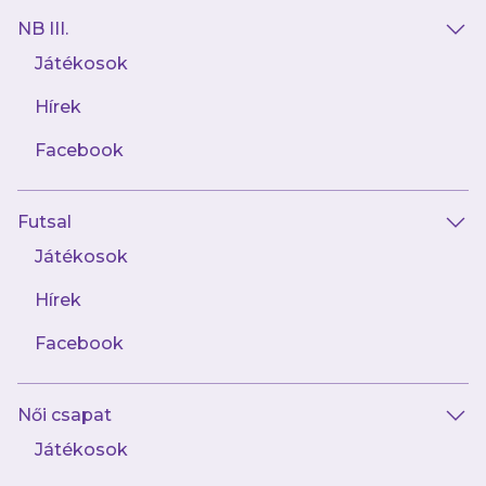
NB III.
Játékosok
Hírek
AJÁNLÓ
Facebook
Futsal
Játékosok
Hírek
Facebook
augusztus 1.
Női csapat
„A tűzoltókba bele van kódolva a
segíteni akarás”
Játékosok