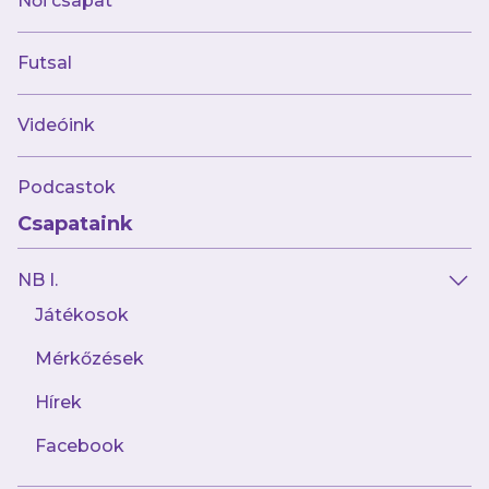
Női csapat
Futsal
Újpest FC (@ujpestfc) által megosztott bejegyzés
Videóink
Podcastok
Csapataink
NB I.
Játékosok
Mérkőzések
Hírek
Facebook