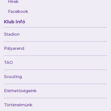
Hírek
Facebook
Klub infó
Stadion
Múltunk
Pályarend
Történelmünk
Jelenünk
TAO
Meccseink
Scouting
Híreink
Csapataink
Galéria
Elérhetőségeink
Jövőnk
Történelmünk
Utánpótlás