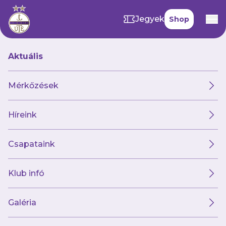
Jegyek
Shop
Aktuális
Megjelent az áprilisi
Mérkőzések
kuponfüzet!
Híreink
2026. április 02. 13:03
Csapataink
Elérhetővé vált a Club 1885-app áprilisi
kuponfüzete, amelyben szurkolóink számos
termékre vehetnek igénybe
Klub infó
kedvezményeket a Hivatalos Shop
kínálatából.
Galéria