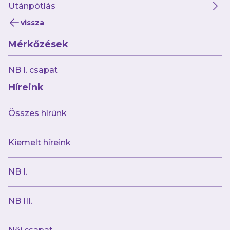
Utánpótlás
Fontos tudni, hogy a kuponfüzet
havonta
vissza
frissül
, így érdemes időben élni az aktuális
Mérkőzések
ajánlatokkal!
NB I. csapat
A kedvezmények mértéke továbbra is a Club
Híreink
1885-applikációban elért
szinttől függ.
Összes hírünk
A Szimpatizáns és Rajongó
szinten lévő
szurkolóink egységesen
25%-os vagy fix
Kiemelt híreink
összegű
kedvezményekben részesülnek, míg
a Törzsszurkolók
ennél is magasabb,
akár
NB I.
30–35%-os vagy nagyobb értékű
kedvezményeket érhetnek el.
NB III.
A kuponok száma is ennek megfelelően