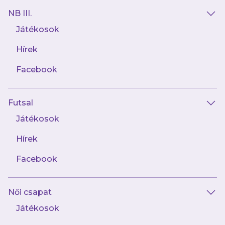
Újpest FC – karkötő (25% kedvezmény)
NB III.
Újpest FC – babapóló (25% kedvezmény)
Játékosok
Újpest FC – tote bag (1000 Ft
kedvezmény)
Hírek
Újpest FC – ülőpárna (25% kedvezmény)
Facebook
Újpest FC címeres kulcstartó (25%
kedvezmény)
Újpest FC – arcfestő (25% kedvezmény)
Futsal
Játékosok
Törzsszurkoló (2000 ponttól)
Hírek
Facebook
Újpest FC – 140-es szurkolói sál (30%
kedvezmény)
Újpest FC – pulóver (5000 Ft
Női csapat
kedvezmény)
Játékosok
Újpest FC – tornazsák (30%