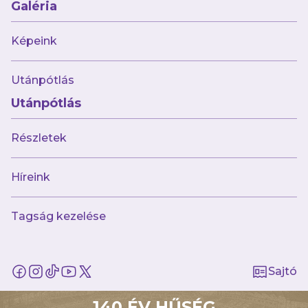
Galéria
kedvezmény)
Képeink
Ne feledd: a kuponfüzet
minden hónapban
megújul,
ezért érdemes rendszeresen figyelni
Utánpótlás
az ajánlatokat,
és
időben felhasználni a
Utánpótlás
kedvezményeidet!
Részletek
A kuponjaidat a Club 1885-applikációban az
„Ajánlatok”
menüpont alatt találod.
💜
Híreink
Tagság kezelése
AJÁNLÓ
Sajtó
140 ÉV HŰSÉG