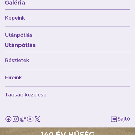
Galéria
Képeink
Utánpótlás
Utánpótlás
Részletek
Híreink
Tagság kezelése
AJÁNLÓ
Sajtó
140 ÉV HŰSÉG