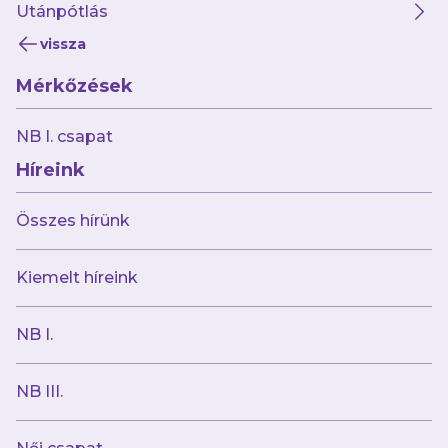
modern kapusokat, szóba került a
Utánpótlás
tizenegyespárbaj műfaja, de Szabi
vissza
tanítványai sem maradhattak ki.
Mérkőzések
YouTube
:
NB I. csapat
Híreink
Összes hírünk
Kiemelt híreink
NB I.
NB III.