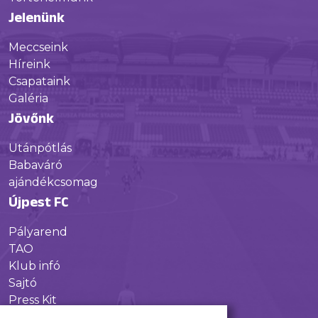
Jelenünk
Meccseink
Híreink
Csapataink
Galéria
Jövőnk
Utánpótlás
Babaváró
ajándékcsomag
Újpest FC
Pályarend
TAO
Klub infó
Sajtó
Press Kit
Újpest FC Shop