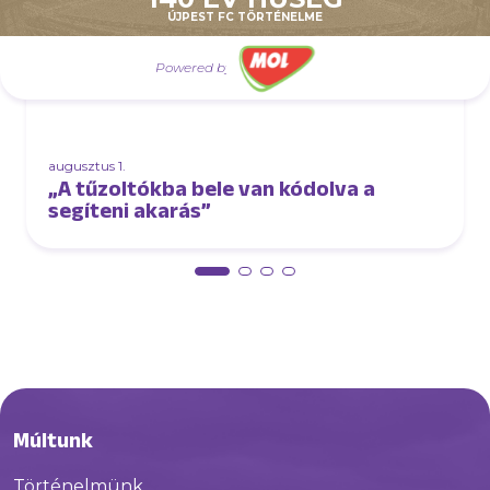
ÚJPEST FC TÖRTÉNELME
Powered by
augusztus 1.
„A tűzoltókba bele van kódolva a
segíteni akarás”
Múltunk
Történelmünk