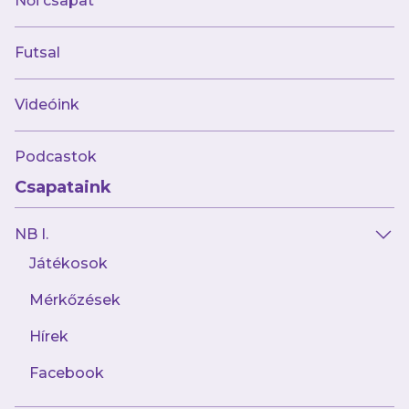
Női csapat
Spotify
:
Futsal
Videóink
Podcastok
Csapataink
NB I.
Játékosok
Mérkőzések
Hírek
Facebook