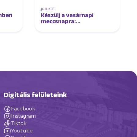
július 31.
önben
Készülj a vasárnapi
meccsnapra:
kedvezmények, játékok
és értékes nyeremények
várnak!
Digitális felületeink
Facebook
Instagram
Tiktok
Youtube