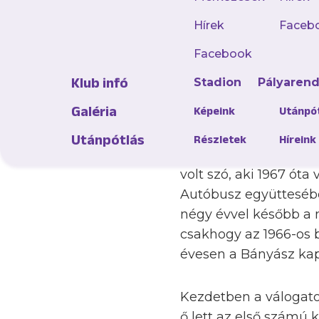
Hírek
Faceb
1974 nyarán lezárult
Facebook
Antal, aki sorozatba
Klub infó
Stadion
Pályaren
június 13-án volt a 8
Galéria
idény előtt érkezett
Képeink
Utánpó
Utánpótlás
Részletek
Híreink
A 26 éves labdarúgó n
volt szó, aki 1967 óta
Autóbusz együttesébe
négy évvel később a 
csakhogy az 1966-os b
évesen a Bányász kap
Kezdetben a válogatot
ő lett az első számú 