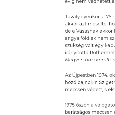
évig nem védhetett a
Tavaly ilyenkor, a 75.
akkor azt mesélte, ho
de a Vasasnak akkor k
angyalföldiek nem sz
szükség volt egy kap
irányította Rothermelt
Megyeri útra került
Az Újpestben 1974. ok
hozó bajnokin Szigeth
meccsen védett, s el
1975 őszén a válogato
barátságos meccsen (1