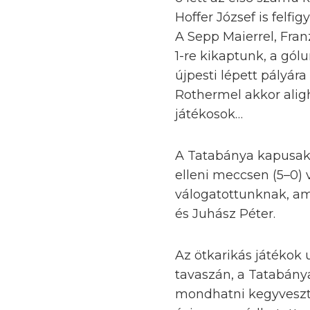
Hoffer József is felf
A Sepp Maierrel, Fran
1-re kikaptunk, a gó
újpesti lépett pályár
Rothermel akkor alig
játékosok…
A Tatabánya kapusaké
elleni meccsen (5–0) 
válogatottunknak, ame
és Juhász Péter.
Az ötkarikás játékok 
tavaszán, a Tatabány
mondhatni kegyvesztet