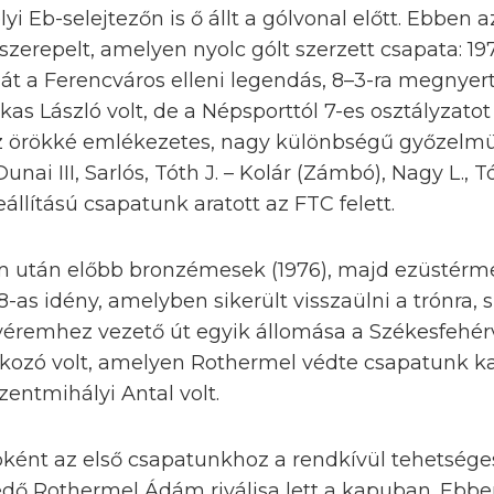
 Eb-selejtezőn is ő állt a gólvonal előtt. Ebben
zerepelt, amelyen nyolc gólt szerzett csapata: 19
ját a Ferencváros elleni legendás, 8–3-ra megnyert
ekas László volt, de a Népsporttól 7-es osztályzat
 az örökké emlékezetes, nagy különbségű győzelm
unai III, Sarlós, Tóth J. – Kolár (Zámbó), Nagy L., T
állítású csapatunk aratott az FTC felett.
ím után előbb bronzémesek (1976), majd ezüstérme
78-as idény, amelyben sikerült visszaülni a trónra,
yéremhez vezető út egyik állomása a Székesfehérv
kozó volt, amelyen Rothermel védte csapatunk kap
entmihályi Antal volt.
bként az első csapatunkhoz a rendkívül tehetséges
eledő Rothermel Ádám riválisa lett a kapuban. Eb