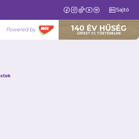
Sajtó
140 ÉV HŰSÉG
Powered by
ÚJPEST FC TÖRTÉNELME
cs egyik
stok
tett Rothermel