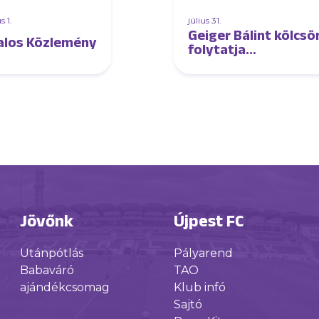
 1.
július 31.
Geiger Bálint kölcs
alos Közlemény
folytatja
Horvátországban
Jövőnk
Újpest FC
Utánpótlás
Pályarend
Babaváró
TAO
ajándékcsomag
Klub infó
Sajtó