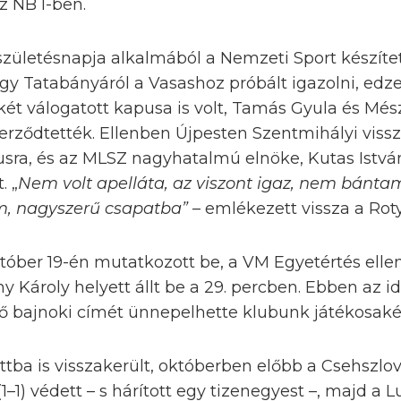
z NB I-ben.
 születésnapja alkalmából a Nemzeti Sport készített
gy Tatabányáról a Vasashoz próbált igazolni, edze
ét válogatott kapusa is volt, Tamás Gyula és Mész
erződtették. Ellenben Újpesten Szentmihályi viss
usra, és az MLSZ nagyhatalmú elnöke, Kutas Istv
. „
Nem volt apelláta, az viszont igaz, nem bánt
em, nagyszerű csapatba”
– emlékezett vissza a Rot
tóber 19-én mutatkozott be, a VM Egyetértés ellen
y Károly helyett állt be a 29. percben. Ebben az i
ső bajnoki címét ünnepelhette klubunk játékosaké
ttba is visszakerült, októberben előbb a Csehszlov
–1) védett – s hárított egy tizenegyest –, majd a 