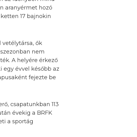
tén aranyérmet hozó
ketten 17 bajnokin
 vetélytársa, ők
ző szezonban nem
ték. A helyére érkező
i egy évvel később az
apusaként fejezte be
erő, csapatunkban 113
után évekig a BRFK
ti a sportág