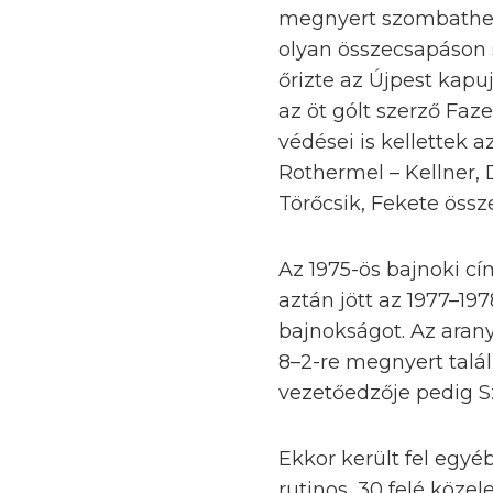
megnyert szombathelyi
olyan összecsapáson s
őrizte az Újpest kapu
az öt gólt szerző Faz
védései is kellettek
Rothermel – Kellner, D
Törőcsik, Fekete össze
Az 1975-ös bajnoki c
aztán jött az 1977–19
bajnokságot. Az aran
8–2-re megnyert talál
vezetőedzője pedig Sz
Ekkor került fel egyé
rutinos, 30 felé köz