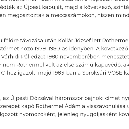
védték az Újpest kapuját, majd a következő, szin
iesen megosztoztak a meccsszámokon, hiszen mind
ülföldre távozása után Kollár József lett Rothermel
üstérmet hozó 1979–1980-as idényben. A követke
, Várhidi Pál edzőt 1980 novemberében menesztet
 nem Rothermel volt az első számú kapuvédő, ak
 TC-hez igazolt, majd 1983-ban a Soroksári VOSE k
t, az Újpesti Dózsával háromszor bajnoki címet ny
szerepet kapó Rothermel Ádám a visszavonulása 
lgozott nyomozóként, jelenleg nyugdíjasként köve