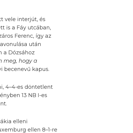
 vele interjút, és
tt is a Fáy utcában,
áros Ferenc, így az
zavonulása után
án a Dózsához
am meg, hogy a
yi becenevű kapus.
i, 4–4-es döntetlent
dényben 13 NB I-es
nt.
ákia elleni
Luxemburg ellen 8–1-re