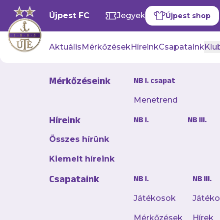
Újpest FC
Jegyek
Újpest shop
Aktuális
Mérkőzések
Híreink
Csapataink
Klub
Mérkőzéseink
NB I. csapat
Menetrend
Isten élte
Híreink
NB I.
NB III.
hősét, Rot
Összes hírünk
2026. február 12. 10:52
Kiemelt híreink
Ma van a 76. születé
Csapataink
NB I.
NB III.
Ádámnak, aki 1974 és
Játékosok
Játék
Mérkőzések
Hírek