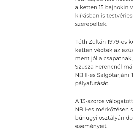
a ketten 15 bajnokin 
kiírásban is testvér
szerepeltek.
Tóth Zoltán 1979-es k
ketten védtek az ez
ment jól a csapatnak
Szusza Ferencnél már
NB II-es Salgótarjáni
pályafutását.
A 13-szoros válogatot
NB I-es mérkőzésen 
bűnügyi osztályán do
eseményeit.