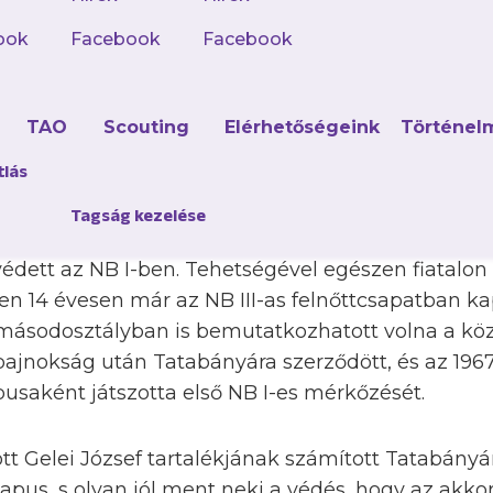
ook
Facebook
Facebook
 egy korszak Újpesten, visszavonult legendás kapu
n hat bajnoki címet nyert csapatunkkal
(Szentmihá
d
TAO
Scouting
Elérhetőségeink
Történel
5. születésnapja, honlapunkon őt is köszöntöttük).
E
 klubunkhoz
Rothermel Ádám.
tlás
Tagság kezelése
eve nem volt ismeretlen szurkolóink előtt, hiszen
 védett az NB I-ben. Tehetségével egészen fiatalon 
n 14 évesen már az NB III-as felnőttcsapatban kap
másodosztályban is bemutatkozhatott volna a köz
ajnokság után Tatabányára szerződött, és az 1967
usaként játszotta első NB I-es mérkőzését.
t Gelei József tartalékjának számított Tatabányá
kapus, s olyan jól ment neki a védés, hogy az akkor