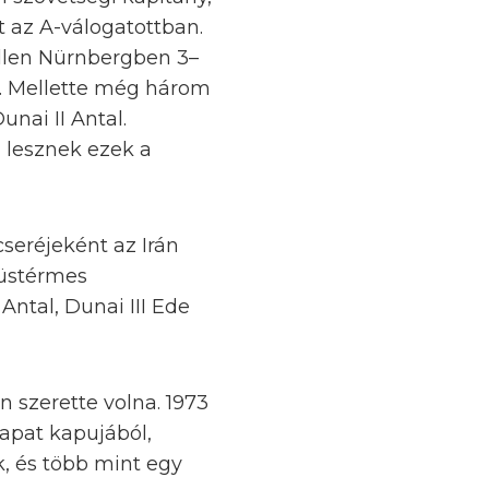
t az A-válogatottban.
ellen Nürnbergben 3–
e. Mellette még három
nai II Antal.
 lesznek ezek a
seréjeként az Irán
züstérmes
Antal, Dunai III Ede
n szerette volna. 1973
apat kapujából,
k, és több mint egy