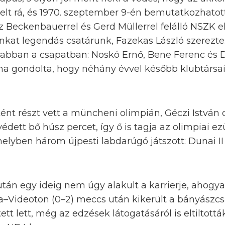
igyelt rá, és 1970. szeptember 9-én bemutatkozhatot
z Beckenbauerrel és Gerd Müllerrel felálló NSZK 
lunkat legendás csatárunk, Fazekas László szerezt
a abban a csapatban: Noskó Ernő, Bene Ferenc és Du
ha gondolta, hogy néhány évvel később klubtársai
nt részt vett a müncheni olimpián, Géczi István c
védett bő húsz percet, így ő is tagja az olimpiai e
lyben három újpesti labdarúgó játszott: Dunai II 
után egy ideig nem úgy alakult a karrierje, ahogya
a–Videoton (0–2) meccs után kikerült a bányászcs
t lett, még az edzések látogatásáról is eltiltottá