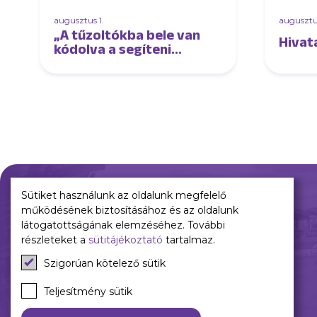
augusztus 1.
augusztus
„A tűzoltókba bele van
Hivat
kódolva a segíteni
akarás”
Sütiket használunk az oldalunk megfelelő
működésének biztosításához és az oldalunk
Múltunk
Jelenünk
látogatottságának elemzéséhez. További
részleteket a
sütitájékoztató
tartalmaz.
Történelmünk
Meccseink
Szigorúan kötelező sütik
Híreink
Csapataink
Teljesítmény sütik
Galéria