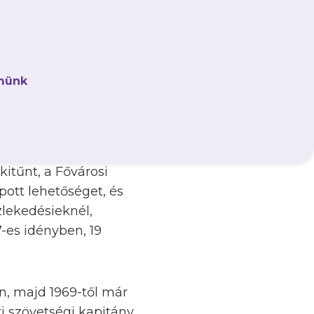
sunk, Szentmihályi
lyinak éppen tegnap,
münk
kkor, az 1974–1975-ös
 válogatott kapusról
kitűnt, a Fővárosi
ott lehetőséget, és
lekedésieknél,
-es idényben, 19
n, majd 1969-től már
i szövetségi kapitány,