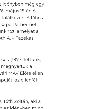
 az idényben még egy
76. május 15-én ő
 találkozón. A főhős
ot kapó Rothermel
ünkhöz, amelyet a
óth A. – Fazekas,
sek (1977) lettünk,
 s megnyertük a
ári MÁV Előre ellen
uját, az ellenfél
 Tóth Zoltán, aki a
ben az idényben mind