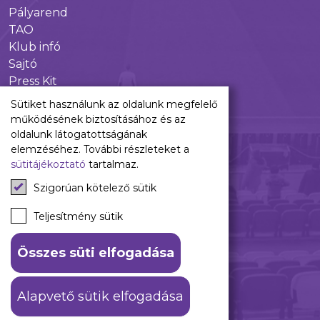
Pályarend
TAO
Klub infó
Sajtó
Press Kit
Újpest FC Shop
Sütiket használunk az oldalunk megfelelő
Digitális felületeink
működésének biztosításához és az
oldalunk látogatottságának
Facebook
elemzéséhez. További részleteket a
sütitájékoztató
tartalmaz.
Instagram
Tiktok
Szigorúan kötelező sütik
Youtube
Spotify
Teljesítmény sütik
Összes süti elfogadása
ÁSZF
Adatkezelési tájékoztató
Alapvető sütik elfogadása
© 2026 Újpest FC. #hajrálilák