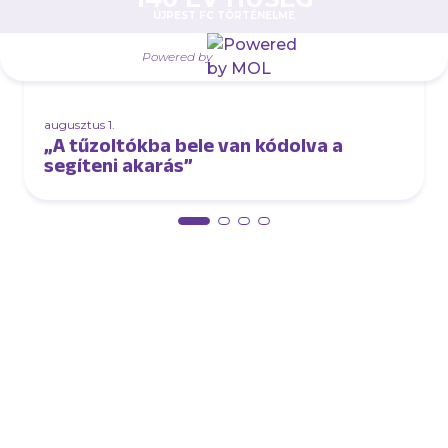
ÚJPEST FC TÖRTÉNELME
Powered by
augusztus 1.
„A tűzoltókba bele van kódolva a
segíteni akarás”
Múltunk
Történelmünk
Jelenünk