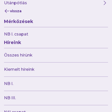
kiderült, hogy kapusunk mennyire ismeri a
Utánpótlás
mai mesefigurákat.
vissza
Mérkőzések
YouTube:
NB I. csapat
Híreink
Összes hírünk
Kiemelt híreink
NB I.
NB III.