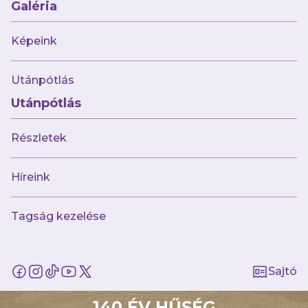
Galéria
április 27.
Jegyinfók a 247. Derbire
Képeink
Utánpótlás
Utánpótlás
Részletek
Híreink
Múltunk
Tagság kezelése
Történelmünk
Jelenünk
Meccseink
Sajtó
Híreink
Csapataink
140 ÉV HŰSÉG