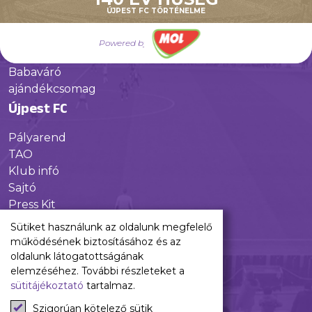
Galéria
ÚJPEST FC TÖRTÉNELME
Jövőnk
Powered by
Utánpótlás
Babaváró
ajándékcsomag
Újpest FC
Pályarend
TAO
Klub infó
Sajtó
Press Kit
Újpest FC Shop
Sütiket használunk az oldalunk megfelelő
Digitális felületeink
működésének biztosításához és az
oldalunk látogatottságának
Facebook
elemzéséhez. További részleteket a
sütitájékoztató
tartalmaz.
Instagram
Tiktok
Szigorúan kötelező sütik