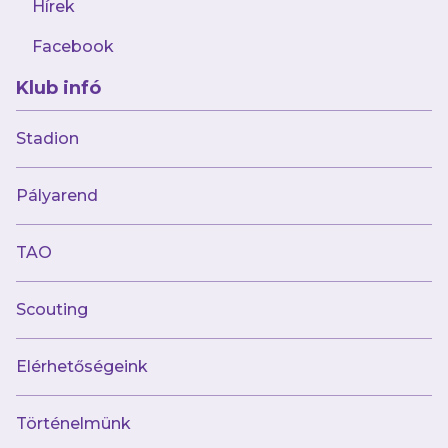
Hírek
begörcsölt mindkét combhajlítóm, de
Facebook
szerencsére semmi komoly, semmi húzódás
nincs, csak a fáradtság miatt történt ez.
Klub infó
Stadion
Pályarend
AJÁNLÓ
TAO
Scouting
Elérhetőségeink
Történelmünk