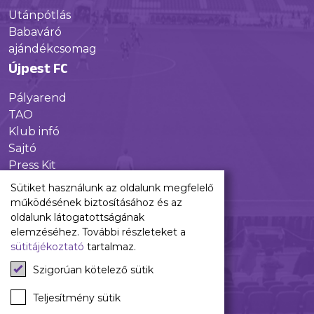
Utánpótlás
Babaváró
ajándékcsomag
Újpest FC
Pályarend
TAO
Klub infó
Sajtó
Press Kit
Újpest FC Shop
Sütiket használunk az oldalunk megfelelő
Digitális felületeink
működésének biztosításához és az
oldalunk látogatottságának
Facebook
elemzéséhez. További részleteket a
sütitájékoztató
tartalmaz.
Instagram
Tiktok
Szigorúan kötelező sütik
Youtube
Spotify
Teljesítmény sütik