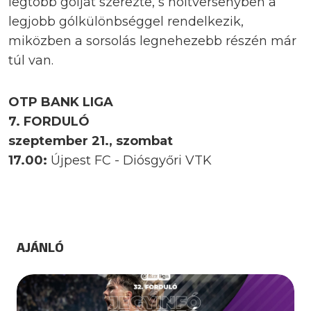
legtöbb gólját szerezte, s holtversenyben a
legjobb gólkülönbséggel rendelkezik,
miközben a sorsolás legnehezebb részén már
túl van.
OTP BANK LIGA
7. FORDULÓ
szeptember 21., szombat
17.00:
Újpest FC - Diósgyőri VTK
AJÁNLÓ