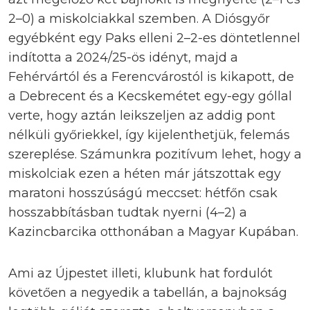
2–0) a miskolciakkal szemben. A Diósgyőr
egyébként egy Paks elleni 2–2-es döntetlennel
indította a 2024/25-ös idényt, majd a
Fehérvártól és a Ferencvárostól is kikapott, de
a Debrecent és a Kecskemétet egy-egy góllal
verte, hogy aztán leikszeljen az addig pont
nélküli győriekkel, így kijelenthetjük, felemás
szereplése. Számunkra pozitívum lehet, hogy a
miskolciak ezen a héten már játszottak egy
maratoni hosszúságú meccset: hétfőn csak
hosszabbításban tudtak nyerni (4–2) a
Kazincbarcika otthonában a Magyar Kupában.
Ami az Újpestet illeti, klubunk hat fordulót
követően a negyedik a tabellán, a bajnokság