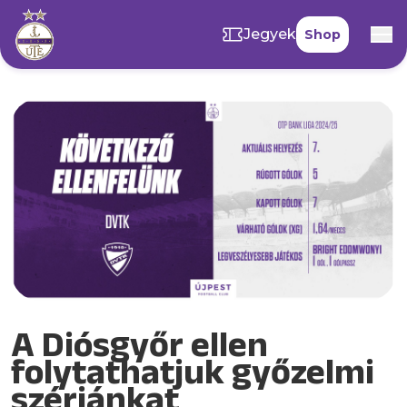
Jegyek
Shop
A Diósgyőr ellen
folytathatjuk győzelmi
szériánkat