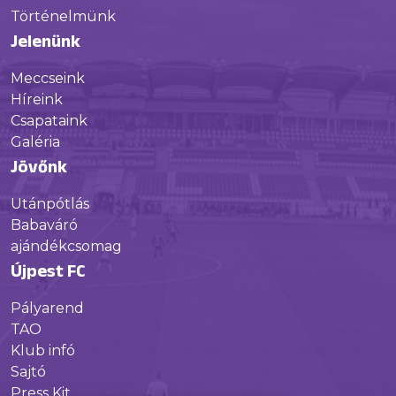
Történelmünk
Jelenünk
Meccseink
Híreink
Csapataink
Galéria
Jövőnk
Utánpótlás
Babaváró
ajándékcsomag
Újpest FC
Pályarend
TAO
Klub infó
Sajtó
Press Kit