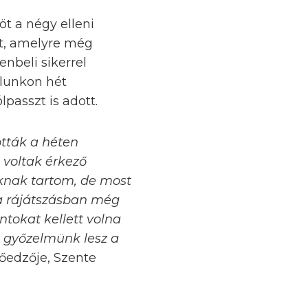
öt a négy elleni
lt, amelyre még
enbeli sikerrel
ólunkon hét
passzt is adott.
tták a héten
 voltak érkező
oknak tartom, de most
 a rájátszásban még
tokat kellett volna
 győzelmünk lesz a
tőedzője, Szente