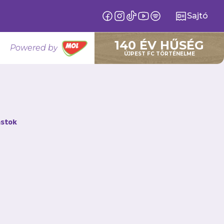
Sajtó
140 ÉV HŰSÉG
Powered by
ÚJPEST FC TÖRTÉNELME
yőzelmét a
stok
az elmúlt
őzött Szombathelyen
l szerezte meg első