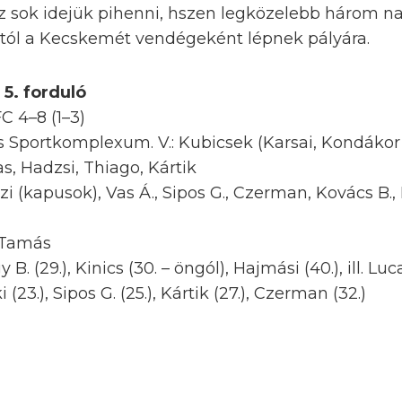
 sok idejük pihenni, hszen legközelebb három nap
0-tól a Kecskemét vendégeként lépnek pályára.
 5. forduló
C 4–8 (1–3)
 Sportkomplexum. V.: Kubicsek (Karsai, Kondákor
s, Hadzsi, Thiago, Kártik
zi (kapusok), Vas Á., Sipos G., Czerman, Kovács B.,
 Tamás
B. (29.), Kinics (30. – öngól), Hajmási (40.), ill. Lucas
 (23.), Sipos G. (25.), Kártik (27.), Czerman (32.)