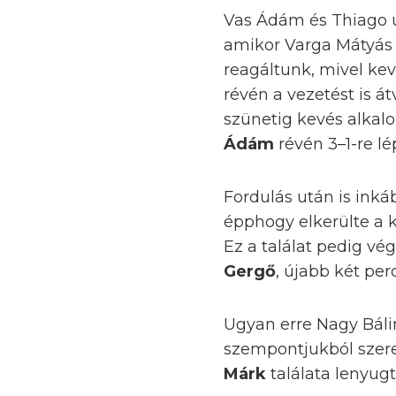
Vas Ádám és Thiago új
amikor Varga Mátyás t
reagáltunk, mivel ke
révén a vezetést is á
szünetig kevés alkal
Ádám
révén 3–1-re lé
Fordulás után is ink
épphogy elkerülte a 
Ez a találat pedig v
Gergő
, újabb két pe
Ugyan erre Nagy Bálin
szempontjukból szer
Márk
találata lenyugt