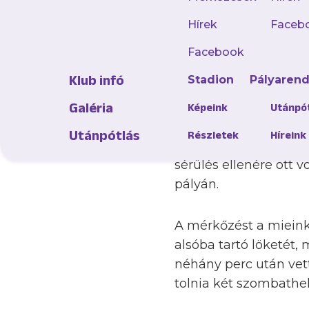
Hírek
Faceb
Facebook
Klub infó
Stadion
Pályaren
A rájátszásban még n
Szombathelyen, a mie
Galéria
Képeink
Utánpó
megszerzése és a tab
Utánpótlás
Részletek
Híreink
Gémesi Gergőn kívül 
sérülés ellenére ott 
pályán.
A mérkőzést a mieink
alsóba tartó löketét,
néhány perc után vetté
tolnia két szombathely