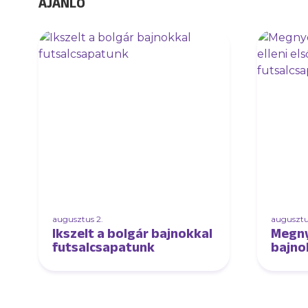
AJÁNLÓ
augusztus 2.
augusztus
Ikszelt a bolgár bajnokkal
Megny
futsalcsapatunk
bajnok
edző
futsa