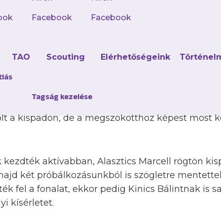
ook
Facebook
Facebook
d
TAO
Scouting
Elérhetőségeink
Történel
yeretlen csapatok csaptak össze a felsőház ötödi
inknek pedig ezúttal is egyértelmű célja volt a 
tlás
ellán való felzárkózás. Ebben segítette Szente Ta
Tagság kezelése
csak Szente Bencére nem számíthatott, illetve Ös
volt a kispadon, de a megszokotthoz képest most k
 kezdték aktívabban, Alasztics Marcell rögtön ki
 majd két próbálkozásunkból is szögletre mentette
k fel a fonalat, ekkor pedig Kinics Bálintnak is s
i kísérletet.