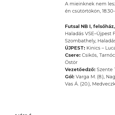
A mieinknek nem lesz
én csütörtökön, 18.3
Futsal NB I, felsőház,
Haladás VSE–Újpest F
Szombathely, Haladás
ÚJPEST:
Kinics – Luca
Csere:
Csikós, Tarnóc
Östör
Vezetőedző:
Szente
Gól:
Varga M. (8.), Nagy 
Vas Á. (20.), Medveczki