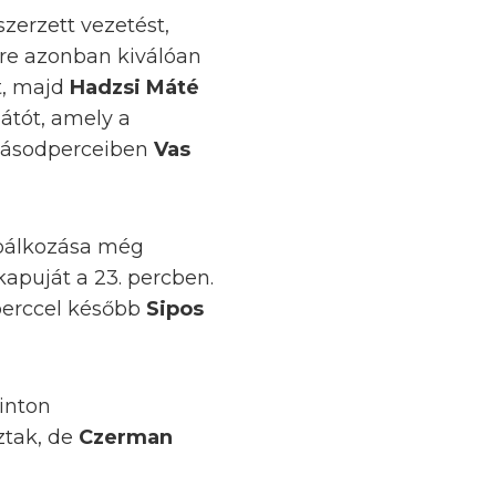
zerzett vezetést,
Erre azonban kiválóan
t, majd
Hadzsi Máté
látót, amely a
 másodperceiben
Vas
óbálkozása még
kapuját a 23. percben.
perccel később
Sipos
linton
ztak, de
Czerman