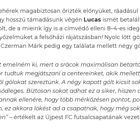
fehérek magabiztosan őrizték előnyüket, ráadásul 
s egy hosszú támadásunk végén
Lucas
ismét betalá
t, de a mieink így is a címvédő elleni 8–4-es ideg
őzelmüket a felsőházi rájátszásban! Nyolc lőtt g
 Czerman Márk pedig egy találata mellett négy gól
 emelném ki, mert a srácok maximálisan betarto
r tudtuk megjátszani a centereinket, akik mellett
l gólokat szereztünk. A négy kapott gólt kicsit s
sődleges. Biztosan sokat adhat ez a siker, hiszen
annak ellenére, hogy több mérkőzésen pontot, pon
 ez akkora lökést ad a csapatnak, hogy még sok
en”
– értékelt az Újpest FC futsalcsapatának veze