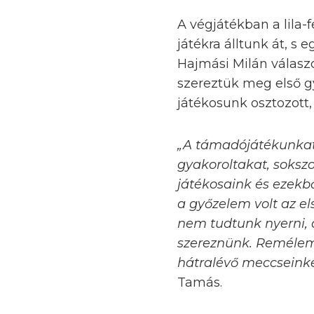
A végjátékban a lila-
játékra álltunk át, 
Hajmási Milán válaszol
szereztük meg első gy
játékosunk osztozott,
„A támadójátékunkat
gyakoroltakat, sokszo
játékosaink és ezekbő
a győzelem volt az el
nem tudtunk nyerni, 
szereznünk. Remélem,
hátralévő meccseink
Tamás.