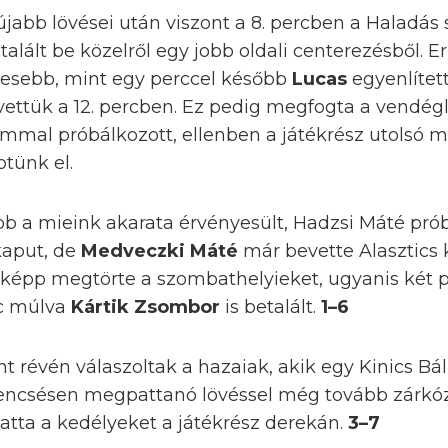
abb lövései után viszont a 8. percben a Haladás s
alált be közelről egy jobb oldali centerezésből. 
vesebb, mint egy perccel később
Lucas
egyenlítet
tvettük a 12. percben. Ez pedig megfogta a vendég
ommal próbálkozott, ellenben a játékrész utolsó
ptünk el.
ább a mieink akarata érvényesült, Hadzsi Máté pr
kaput, de
Medveczki Máté
már bevette Alasztics 
égképp megtörte a szombathelyieket, ugyanis két 
rc múlva
Kártik Zsombor
is betalált.
1–6
t révén válaszoltak a hazaiak, akik egy Kinics Bá
encsésen megpattanó lövéssel még tovább zárkó
atta a kedélyeket a játékrész derekán.
3–7