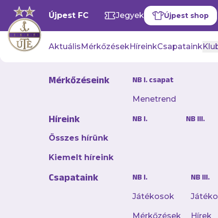
Újpest FC
Jegyek
Újpest shop
Aktuális
Mérkőzések
Híreink
Csapataink
Klub
Mérkőzéseink
NB I. csapat
Menetrend
Szombathel
Híreink
NB I.
NB III.
felsőházba
Összes hírünk
2025. április 22. 08:32
Kiemelt híreink
Remek védekezéssel 
Csapataink
NB I.
NB III.
időszakban alaposa
a futsal NB I felsőh
Játékosok
Játék
sikerét a rájátszásb
Mérkőzések
Hírek