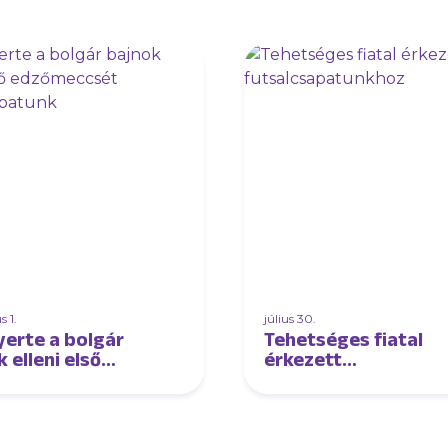
 1.
július 30.
erte a bolgár
Tehetséges fiatal
 elleni első
érkezett
meccsét
futsalcsapatunkhoz
lcsapatunk