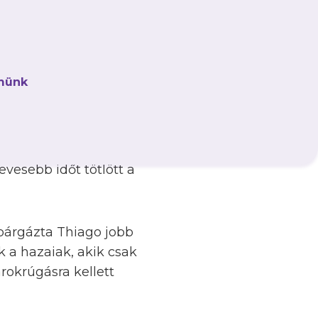
münk
k körében
három pont
más helyzetét, hogy
tör Martin kisebb
evesebb időt tötlött a
spárgázta Thiago jobb
k a hazaiak, akik csak
arokrúgásra kellett