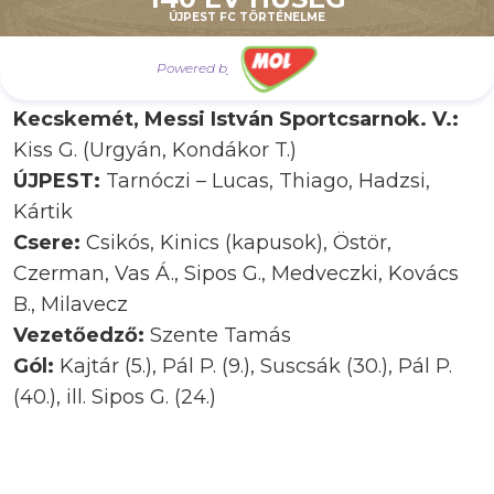
ÚJPEST FC TÖRTÉNELME
Férfi futsal NB I, felsőház, 6. forduló
Powered by
SG Kecskemét Futsal–Újpest FC 4–1 (2–0)
Kecskemét, Messi István Sportcsarnok. V.:
Kiss G. (Urgyán, Kondákor T.)
ÚJPEST:
Tarnóczi – Lucas, Thiago, Hadzsi,
Kártik
Csere:
Csikós, Kinics (kapusok), Östör,
Czerman, Vas Á., Sipos G., Medveczki, Kovács
B., Milavecz
Vezetőedző:
Szente Tamás
Gól:
Kajtár (5.), Pál P. (9.), Suscsák (30.), Pál P.
(40.), ill. Sipos G. (24.)