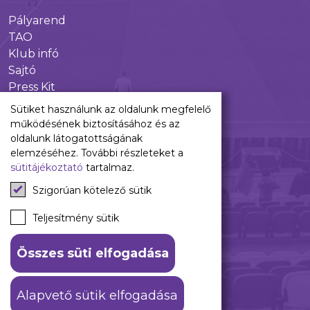
Pályarend
TAO
Klub infó
Sajtó
Press Kit
Újpest FC Shop
Sütiket használunk az oldalunk megfelelő
Digitális felületeink
működésének biztosításához és az
oldalunk látogatottságának
Facebook
elemzéséhez. További részleteket a
sütitájékoztató
tartalmaz.
Instagram
Tiktok
Szigorúan kötelező sütik
Youtube
Spotify
Teljesítmény sütik
Összes süti elfogadása
ÁSZF
Adatkezelési tájékoztató
Alapvető sütik elfogadása
© 2026 Újpest FC. #hajrálilák