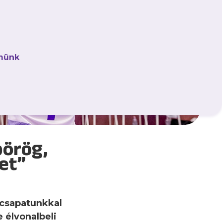
münk
pörög,
et”
n csapatunkkal
e élvonalbeli