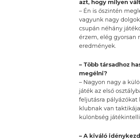
azt, hogy milyen vál
– Én is őszintén meg
vagyunk nagy dolgokr
csupán néhány játékos
érzem, elég gyorsan 
eredmények.
– Több társadhoz has
megélni?
– Nagyon nagy a külön
játék az első osztály
feljutásra pályázóka
klubnak van taktikája,
különbség játékintelli
– A kiváló idénykezd