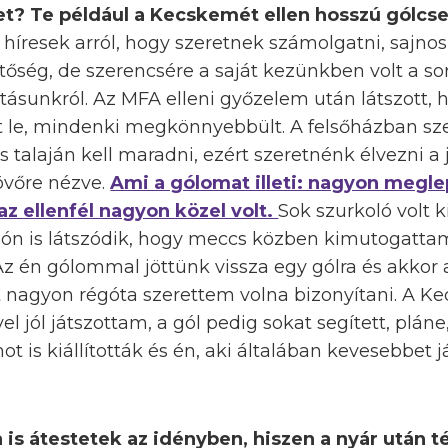
eket? Te például a Kecskemét ellen hosszú gólc
híresek arról, hogy szeretnek számolgatni, sajnos
tőség, de szerencsére a saját kezünkben volt a s
tásunkról. Az MFA elleni győzelem után látszott,
ett le, mindenki megkönnyebbült. A felsőházban sz
ás talaján kell maradni, ezért szeretnénk élvezni 
jövőre nézve.
Ami a gólomat illeti: nagyon megl
z ellenfél nagyon közel volt.
Sok szurkoló volt k
ón is látszódik, hogy meccs közben kimutogatta
z én gólommal jöttünk vissza egy gólra és akkor a
t nagyon régóta szerettem volna bizonyítani. A K
l jól játszottam, a gól pedig sokat segített, pláne
t is kiállították és én, aki általában kevesebbet 
 is átestetek az idényben, hiszen a nyár után té