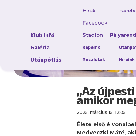
Hírek
Faceb
Facebook
Klub infó
Stadion
Pályaren
Galéria
Képeink
Utánpó
Utánpótlás
Részletek
Híreink
„Az újpesti
amikor meg
2025. március 15. 12:05
Élete első élvonalbe
Medveczki Máté, aki 