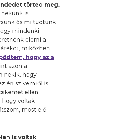
sendedet törted meg.
 nekünk is
orsunk és mi tudtunk
 hogy mindenki
eretnénk elérni a
a játékot, miközben
epődtem, hogy az a
int azon a
m nekik, hogy
z én szívemről is
ecskemét ellen
, hogy voltak
játszom, most elő
len is voltak