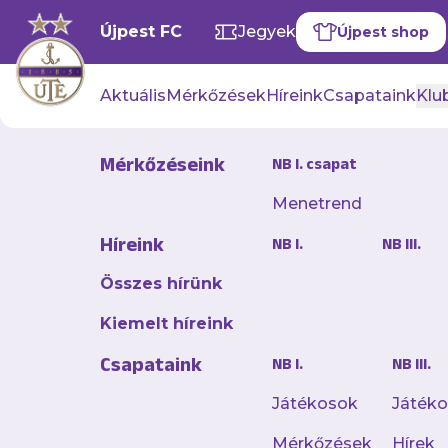
Újpest FC
Jegyek
Újpest shop
Aktuális
Mérkőzések
Híreink
Csapataink
Klub
Mérkőzéseink
NB I. csapat
Menetrend
Híreink
NB I.
NB III.
Összes hírünk
Kiemelt híreink
Csapataink
NB I.
NB III.
Játékosok
Játék
Mérkőzések
Hírek