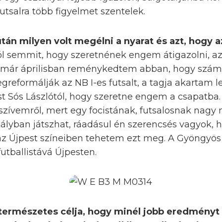
utsalra több figyelmet szentelek.
tán milyen volt megélni a nyarat és azt, hogy a
l semmit, hogy szeretnének engem átigazolni, a
e már áprilisban reménykedtem abban, hogy szám
eformálják az NB I-es futsalt, a tagja akartam le
st Sós Lászlótól, hogy szeretne engem a csapatb
a szívemről, mert egy focistának, futsalosnak nagy 
lyban játszhat, ráadásul én szerencsés vagyok, 
az Újpest színeiben tehetem ezt meg. A Gyöngyö
futballistává Újpesten.
 természetes célja, hogy minél jobb eredményt 