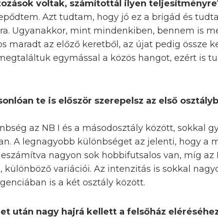
tozások voltak, számítottál ilyen teljesítményre
lepődtem. Azt tudtam, hogy jó ez a brigád és tud
a. Ugyanakkor, mint mindenkiben, bennem is megv
 maradt az előző keretből, az újat pedig össze ke
megtaláltuk egymással a közös hangot, ezért is tu
onlóan te is először szerepelsz az első osztály
bség az NB I és a másodosztály között, sokkal gyo
ban. A legnagyobb különbséget az jelenti, hogy a
t leszámítva nagyon sok hobbifutsalos van, míg a
 különböző variációi. Az intenzitás is sokkal nagy
genciában is a két osztály között.
et után nagy hajrá kellett a felsőház eléréséh