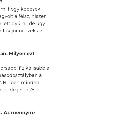
?
tam, hogy képesek
olt a félsz, hiszen
llett gyúrni, de úgy
dtak jönni ezek az
ban. Milyen ezt
rsabb, fizikálisabb a
 másodosztályban a
z NB I-ben minden
obb, de jelentős a
ez. Az mennyire