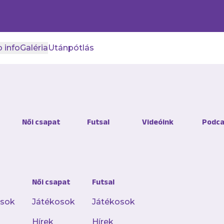
 info
Galéria
Utánpótlás
Női csapat
Futsal
Videóink
Podca
Női csapat
Futsal
osok
Játékosok
Játékosok
Hírek
Hírek