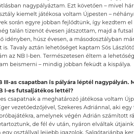
ótlásban nagypályáztam. Ezt követően – mivel h
osztály kiemelt játékosa voltam Újpesten – néhán
vek során egyre jobban fejlődtünk, így kezdtem el 
g talán tizenöt évesen játszottam, majd a futsal
ő idényben, húsz évesen, a másodosztályban már
is. Tavaly aztán lehetőséget kaptam Sós Lászlótól
ám az NB I-ben. Természetesen éltem a lehetősé
am beismerni – mindig jobban feküdt a kispálya.
III-as csapatban is pályára léptél nagypályán. 
 I-es futsaljátékos lettél?
9-es csapatnak a meghatározó játékosa voltam Újp
ger vezetőedzőjével, Szekeres Adriánnal, aki egy
próbajátékra, amelynek végén Adrián számított rá
etartoztunk, de fél év után, nyáron elváltak útjai
egy osztállyal lejjebb igazolok, Salgótarjánba ker