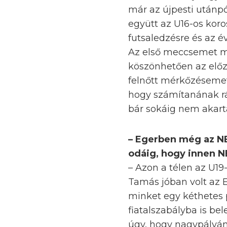
már az újpesti utánp
együtt az U16-os kor
futsaledzésre és az é
Az első meccsemet mé
köszönhetően az előz
felnőtt mérkőzésemet 
hogy számítanának r
bár sokáig nem akart
– Egerben még az NB 
odáig, hogy innen NB
– Azon a télen az U1
Tamás jóban volt az E
minket egy kéthetes 
fiatalszabályba is bel
úgy, hogy nagypályán 