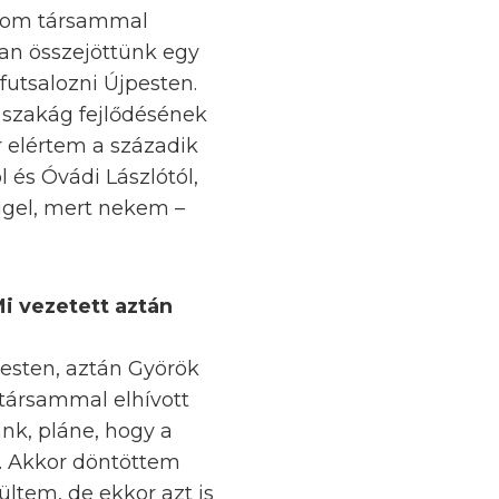
árom társammal
yan összejöttünk egy
futsalozni Újpesten.
 szakág fejlődésének
 elértem a századik
 és Óvádi Lászlótól,
ggel, mert nekem –
Mi vezetett aztán
esten, aztán Györök
 társammal elhívott
nk, pláne, hogy a
nk. Akkor döntöttem
ültem, de ekkor azt is