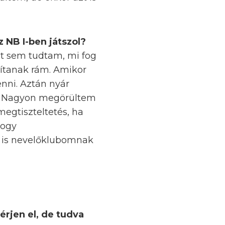
z NB I-ben játszol?
zt sem tudtam, mi fog
ítanak rám. Amikor
nni. Aztán nyár
a. Nagyon megörültem
megtiszteltetés, ha
hogy
s is nevelőklubomnak
érjen el, de tudva