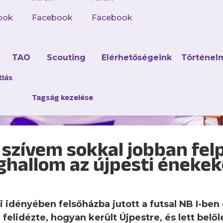
ook
Facebook
Facebook
d
TAO
Scouting
Elérhetőségeink
Történel
tlás
Tagság kezelése
 szívem sokkal jobban fel
hallom az újpesti énekek
li idényében felsőházba jutott a futsal NB I-be
felidézte, hogyan került Újpestre, és lett belől