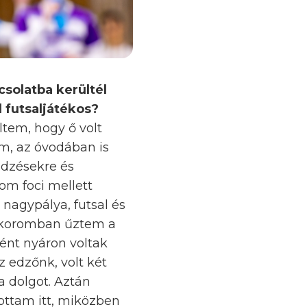
csolatba kerültél
l futsaljátékos?
ltem, hogy ő volt
m, az óvodában is
edzésekre és
om foci mellett
 nagypálya, futsal és
es koromban űztem a
ként nyáron voltak
z edzőnk, volt két
a dolgot. Aztán
ottam itt, miközben