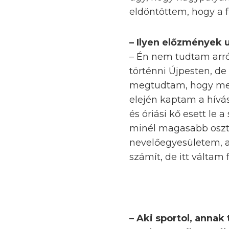
eldöntöttem, hogy a f
– Ilyen előzmények u
– Én nem tudtam arró
történni Újpesten, d
megtudtam, hogy megr
elején kaptam a hívá
és óriási kő esett le 
minél magasabb osztá
nevelőegyesületem, 
számít, de itt váltam 
– Aki sportol, annak