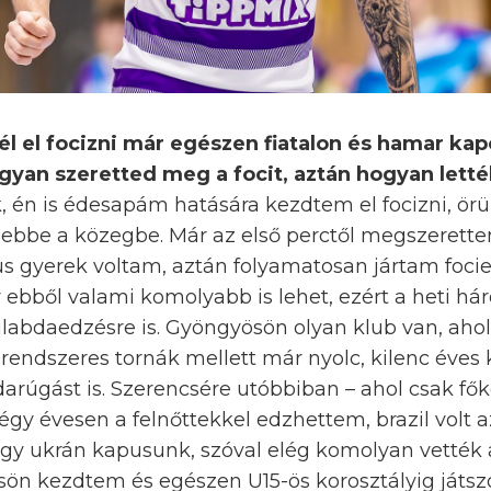
l el focizni már egészen fiatalon és hamar kap
ogyan szeretted meg a focit, aztán hogyan letté
 én is édesapám hatására kezdtem el focizni, örü
ebbe a közegbe. Már az első perctől megszerette
s gyerek voltam, aztán folyamatosan jártam foci
ebből valami komolyabb is lehet, ezért a heti hár
zilabdaedzésre is. Gyöngyösön olyan klub van, ahol
 a rendszeres tornák mellett már nyolc, kilenc év
bdarúgást is. Szerencsére utóbbiban – ahol csak fő
gy évesen a felnőttekkel edzhettem, brazil volt a
egy ukrán kapusunk, szóval elég komolyan vették 
ösön kezdtem és egészen U15-ös korosztályig játsz