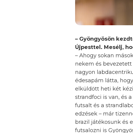
– Gyöngyösön kezdté
Újpesttel. Mesélj, h
– Ahogy sokan mások,
nekem és bevezetett 
nagyon labdacentriku
édesapám látta, hogy 
elküldött heti két ké
strandfoci is van, és
futsalt és a strandla
edzések – már tizenné
brazil játékosunk és 
futsalozni is Gyöngy