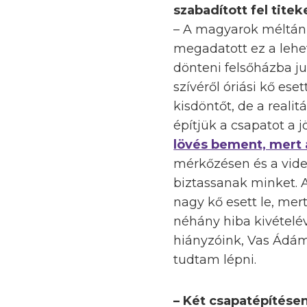
szabadított fel tit
– A magyarok méltán 
megadatott ez a lehe
dönteni felsőházba ju
szívéről óriási kő es
kisdöntőt, de a realit
építjük a csapatot a 
lövés bement, mert a
mérkőzésen és a vide
biztassanak minket. A
nagy kő esett le, mer
néhány hiba kivételéve
hiányzóink, Vas Ádámo
tudtam lépni.
– Két csapatépítésen