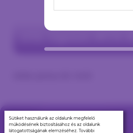
U12: Újpest-MTK 
2026. június 03. 14:15
Sütiket használunk az oldalunk megfelelő
működésének biztosításához és az oldalunk
Múltunk
Jelenünk
látogatottságának elemzéséhez. További