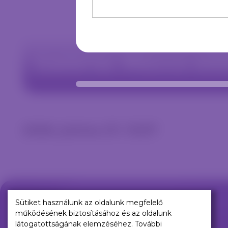
Galéria: Meccs elő
2026. június 27. 13:57
Sütiket használunk az oldalunk megfelelő
működésének biztosításához és az oldalunk
Múltunk
Jelenünk
látogatottságának elemzéséhez. További