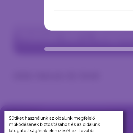
Futsal NB I, Alaps
2026. február 25. 10:48
Sütiket használunk az oldalunk megfelelő
működésének biztosításához és az oldalunk
Múltunk
Jelenünk
látogatottságának elemzéséhez. További