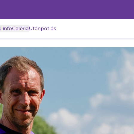
 info
Galéria
Utánpótlás