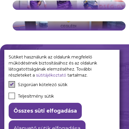
Sütiket használunk az oldalunk megfelelő
működésének biztosításához és az oldalunk
Múltunk
Jelenünk
látogatottságának elemzéséhez. További
részleteket a
sütitájékoztató
tartalmaz.
Történelmünk
Meccseink
Szigorúan kötelező sütik
Híreink
Csapataink
Teljesítmény sütik
Galéria
Összes süti elfogadása
Alapvető sütik elfogadása