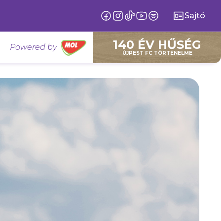
Sajtó
140 ÉV HŰSÉG
Powered by
ÚJPEST FC TÖRTÉNELME