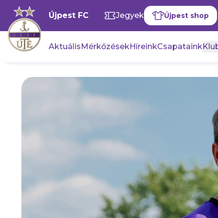
Újpest FC
Jegyek
Újpest shop
Aktuális
Mérkőzések
Híreink
Csapataink
Klub