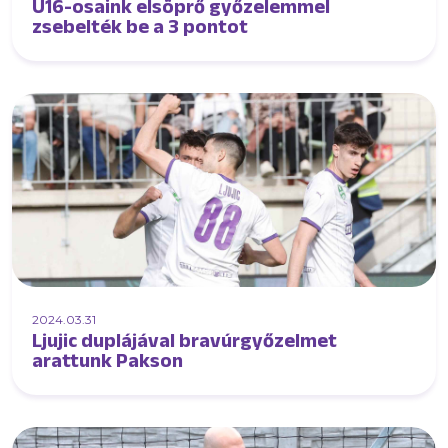
U16-osaink elsöprő győzelemmel
zsebelték be a 3 pontot
2024.03.31
Ljujic duplájával bravúrgyőzelmet
arattunk Pakson