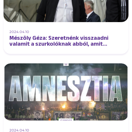
2024.04.10
Mészöly Géza: Szeretnénk visszaadni
valamit a szurkolóknak abból, amit
pénteken kaptunk tőlük
2024.04.10