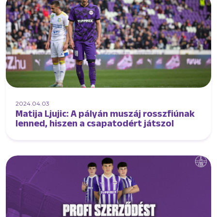
2024.04.03
Matija Ljujic: A pályán muszáj rosszfiúnak
lenned, hiszen a csapatodért játszol