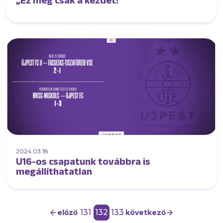
„Ez még csak a kezdet!”
2024.03.18
U16-os csapatunk továbbra is
megállíthatatlan
131
132
133
előző
következő