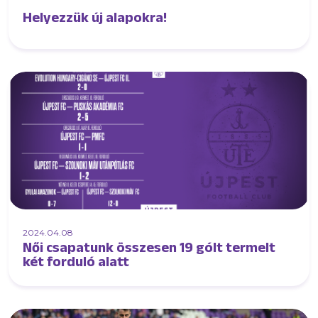
Helyezzük új alapokra!
2024.04.08
Női csapatunk összesen 19 gólt termelt
két forduló alatt