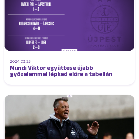
2024.03.25
Mundi Viktor együttese újabb
győzelemmel lépked előre a tabellán