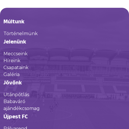
Múltunk
Történelmünk
Jelenünk
Meccseink
Híreink
Csapataink
Galéria
Jövőnk
Utánpótlás
Babaváró
ajándékcsomag
Újpest FC
Pályarend