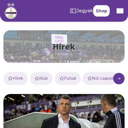
Jegyek
Shop
Hírek
Hírek
Klub
Futsal
Női csapat