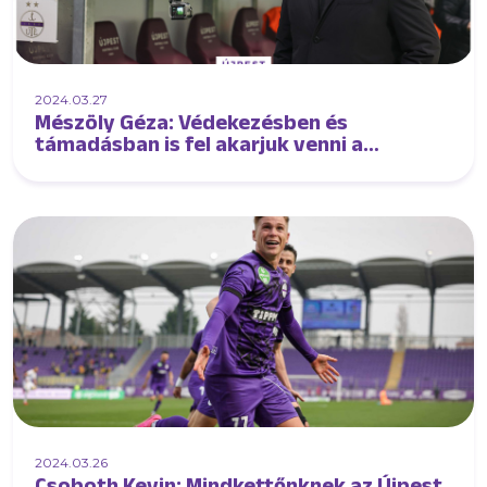
2024.03.27
Mészöly Géza: Védekezésben és
támadásban is fel akarjuk venni a
kesztyűt Pakson
2024.03.26
Csoboth Kevin: Mindkettőnknek az Újpest