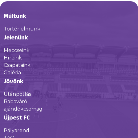
Múltunk
Történelmünk
Jelenünk
Meccseink
Híreink
Csapataink
Galéria
Jövőnk
Utánpótlás
Babaváró
ajándékcsomag
Újpest FC
Pályarend
TAO