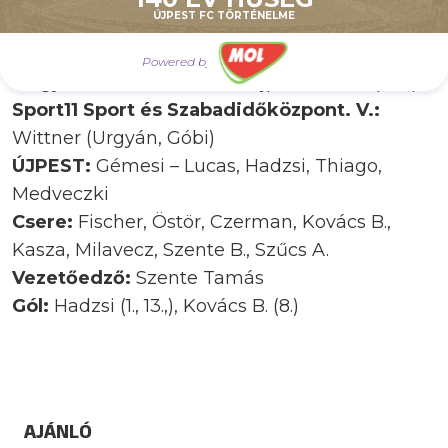
ÚJPEST FC TÖRTÉNELME
Futsal NB I, 11. forduló
Powered by
Magyar Futsal Akadémia–Újpest FC 7–3 (4–3)
Sport11 Sport és Szabadidőközpont. V.:
Wittner (Urgyán, Góbi)
ÚJPEST:
Gémesi – Lucas, Hadzsi, Thiago,
Medveczki
Csere:
Fischer, Östör, Czerman, Kovács B.,
Kasza, Milavecz, Szente B., Szűcs A.
Vezetőedző:
Szente Tamás
Gól:
Hadzsi (1., 13.,), Kovács B. (8.)
AJÁNLÓ