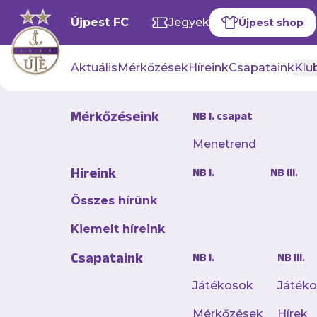
Újpest FC
Jegyek
Újpest shop
Aktuális
Mérkőzések
Híreink
Csapataink
Klub
Mérkőzéseink
NB I. csapat
Menetrend
Másodszor 
Híreink
NB I.
NB III.
2024. október 31. 20:42
Összes hírünk
Lehetett volna nagyo
Kiemelt híreink
miután a futsal NB I
Csapataink
vendégeként.
NB I.
NB III.
Játékosok
Játék
Mérkőzések
Hírek