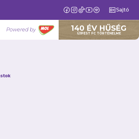
Sajtó
140 ÉV HŰSÉG
Powered by
ÚJPEST FC TÖRTÉNELME
stok
 győzelem útjára,
 Rubeola FC