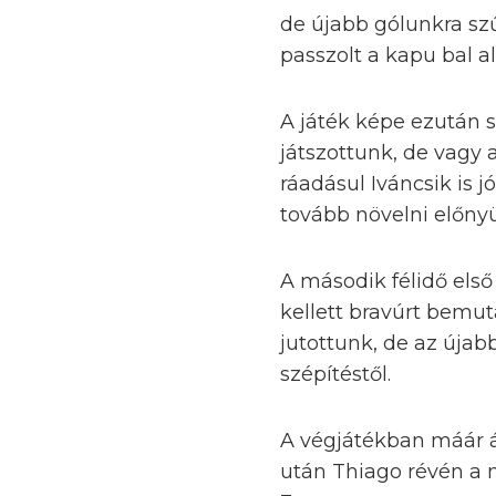
de újabb gólunkra szű
passzolt a kapu bal a
A játék képe ezután 
játszottunk, de vagy 
ráadásul Iváncsik is 
tovább növelni előny
A második félidő els
kellett bravúrt bemut
jutottunk, de az újab
szépítéstől.
A végjátékban máár át
után Thiago révén a 