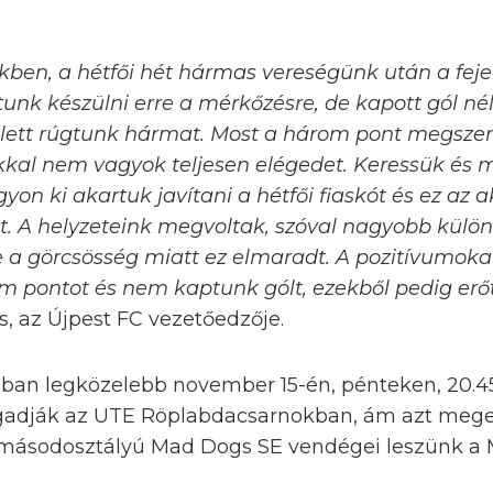
kben, a hétfői hét hármas vereségünk után a feje
unk készülni erre a mérkőzésre, de kapott gól nél
lett rúgtunk hármat. Most a három pont megszerz
ékkal nem vagyok teljesen elégedet. Keressük és m
on ki akartuk javítani a hétfői fiaskót és ez az a
. A helyzeteink megvoltak, szóval nagyobb külö
e a görcsösség miatt ez elmaradt. A pozitívumoka
 pontot és nem kaptunk gólt, ezekből pedig erő
, az Újpest FC vezetőedzője.
ban legközelebb november 15-én, pénteken, 20.45-
ogadják az UTE Röplabdacsarnokban, ám azt mege
 a másodosztályú Mad Dogs SE vendégei leszünk a