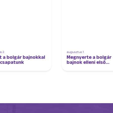
s 2.
augusztus 1.
t a bolgár bajnokkal
Megnyerte a bolgár
lcsapatunk
bajnok elleni első
edzőmeccsét
futsalcsapatunk