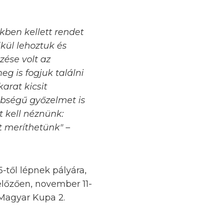
kben kellett rendet
kül lehoztuk és
ése volt az
eg is fogjuk találni
karat kicsit
nbségű győzelmet is
t kell néznünk:
t meríthetünk"
–
től lépnek pályára,
lőzően, november 11-
 Magyar Kupa 2.