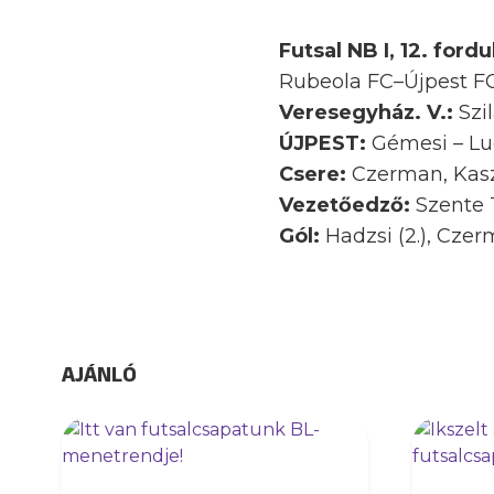
Futsal NB I, 12. fordu
Rubeola FC–Újpest FC
Veresegyház. V.:
Szil
ÚJPEST:
Gémesi – Lu
Csere:
Czerman, Kasza,
Vezetőedző:
Szente
Gól:
Hadzsi (2.), Czerm
AJÁNLÓ