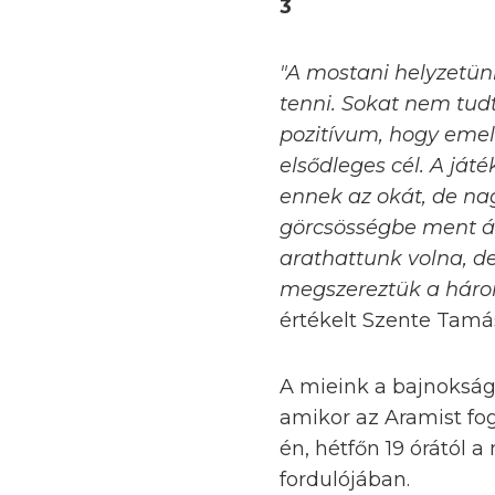
3
"A mostani helyzetün
tenni. Sokat nem tudt
pozitívum, hogy emel
elsődleges cél. A ját
ennek az okát, de nagy
görcsösségbe ment át
arathattunk volna, d
megszereztük a három
értékelt Szente Tamás
A mieink a bajnokság
amikor az Aramist f
én, hétfőn 19 órától
fordulójában.