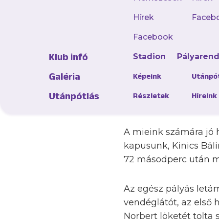
Hírek
Faceb
A javítás reményébe
Facebook
körének kezdetén, hi
Klub infó
Stadion
Pályaren
vereségbe szaladt be
volt mit bizonyítaniu
Galéria
Képeink
Utánpó
vereség miatt, ráadá
Utánpótlás
Részletek
Híreink
kell ragadnia, hogy p
A mieink számára jó h
kapusunk, Kinics Báli
72 másodperc után m
Az egész pályás letá
vendéglátót, az első h
Norbert löketét tolta