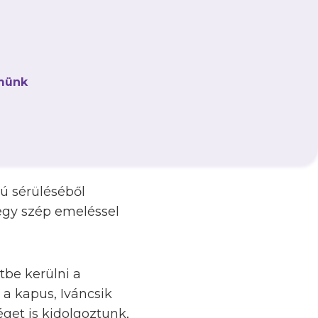
apszakasz második
 legutóbb váratlan
münk
 házigazdáknak is
 elszenvedett 5–1-es
nden lehetőséget meg
zú sérüléséből
gy szép emeléssel
be kerülni a
r a kapus, Iváncsik
get is kidolgoztunk,