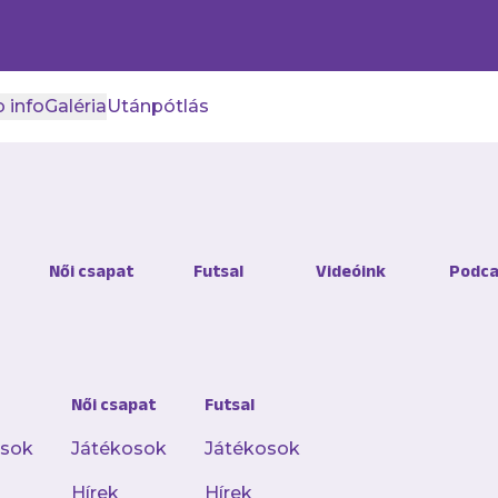
 info
Galéria
Utánpótlás
is legyőztük a Rubeolát
Női csapat
Futsal
Videóink
Podca
bb különbségű is, de az Újpest FC visszatért a
 12. fordulójában 3–0-ra nyert Veresegyházon a
Női csapat
Futsal
osok
Játékosok
Játékosok
Hírek
Hírek