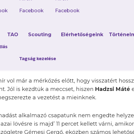
ook
Facebook
Facebook
n látogattunk Veresegyházra a Rubeolához az al
szen az eddig fantasztikusan menetelő csapatunk
d
TAO
Scouting
Elérhetőségeink
Történel
le a Magyar Futsal Akadémia ellen. Ugyanakkor a
k, hiszen fűthette őket a revansvágy a nyitókörben
tlás
sul a Rubeola nem szerepelt túl fényesen, így mi
Tagság kezelése
ontokat szerezzen.
ír vol már a mérkőzés előtt, hogy visszatért hoss
nt. Jól is kezdtük a meccset, hiszen
Hadzsi Máté
e
egszerezte a vezetést a mieinknek.
madást alkalmazó csapatunk nem engedte helyzet
azai lövésre is majd’ 11 percet kellett várni, amiko
 szögletre Gémesi Gergő, eközben számos lehetősé