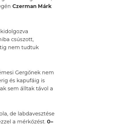
végén
Czerman Márk
 kidolgozva
hiba csúszott,
netig nem tudtuk
 Gémesi Gergőnek nem
rig és kapufáig is
ak sem álltak távol a
eola, de labdavesztése
ezzel a mérkőzést.
0–