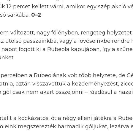
k 12 percet kellett várni, amikor egy szép akció 
lsó sarkába.
0–2
sem változott, nagy fölényben, rengeteg helyzetet
az utolsó passzainkba, vagy a lövéseinkbe rendre 
jó napot fogott ki a Rubeola kapujában, így a szü
ünket.
ő perceiben a Rubeolának volt több helyzete, de
atnia, aztán visszavettük a kezdeményezést, zicce
b gól csak nem akart összejönni – ráadásul a hazai
állt a kockázatos, öt a négy elleni játékra a Rub
mieink megszerezték harmadik góljukat, lezárva 