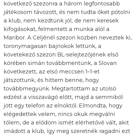
következő szezonra a három legfontosabb
játékosom távozott, és nem tudta őket pótolni
a klub, nem kezdtünk jól, de nem keresek
kifogásokat, felmentett a munka alól a
Maribor. A Celjénél szezon közben neveztek ki,
toronymagasan bajnokok lettünk, a
követekező szezon BL-selejtezőjének első
körében simán továbbmentünk, a Slovan
következett, az első meccsen 1–1-et
játszottunk, és hittem benne, hogy
továbbmegyünk. Megtartottam az utolsó
edzést a visszavágó előtt, majd a semmiből
jött egy telefon az elnöktől. Elmondta, hogy
elégedettek velem, nincs okuk megválni
tőlem, de a elődöm ismét elérhetővé vált, akit
imádott a klub, így meg szeretnék ragadni ezt