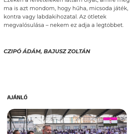
Ezeken a felvételeken láttam olyat, amire még
ma is azt mondom, hogy hűha, micsoda játék,
kontra vagy labdakihozatal. Az ötletek
megvalósulása – nekem ez adja a legtöbbet.
CZIPÓ ÁDÁM, BAJUSZ ZOLTÁN
AJÁNLÓ