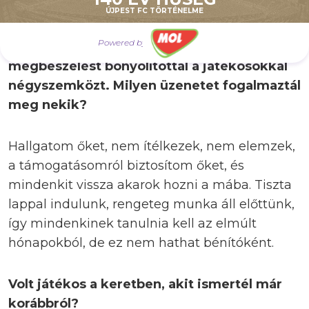
sőt, nem is akarom megúszni.
ÚJPEST FC TÖRTÉNELME
Powered by
A mai napon azonban jónéhány
megbeszélést bonyolítottál a játékosokkal
négyszemközt. Milyen üzenetet fogalmaztál
meg nekik?
Hallgatom őket, nem ítélkezek, nem elemzek,
a támogatásomról biztosítom őket, és
mindenkit vissza akarok hozni a mába. Tiszta
lappal indulunk, rengeteg munka áll előttünk,
így mindenkinek tanulnia kell az elmúlt
hónapokból, de ez nem hathat bénítóként.
Volt játékos a keretben, akit ismertél már
korábbról?