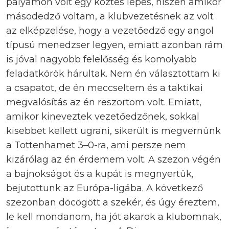
pályámon volt egy köztes lépés, hiszen amikor
másodedző voltam, a klubvezetésnek az volt
az elképzelése, hogy a vezetőedző egy angol
típusú menedzser legyen, emiatt azonban rám
is jóval nagyobb felelősség és komolyabb
feladatkörök hárultak. Nem én választottam ki
a csapatot, de én meccseltem és a taktikai
megvalósítás az én reszortom volt. Emiatt,
amikor kineveztek vezetőedzőnek, sokkal
kisebbet kellett ugrani, sikerült is megvernünk
a Tottenhamet 3–0-ra, ami persze nem
kizárólag az én érdemem volt. A szezon végén
a bajnokságot és a kupát is megnyertük,
bejutottunk az Európa-ligába. A következő
szezonban döcögött a szekér, és úgy éreztem,
le kell mondanom, ha jót akarok a klubomnak,