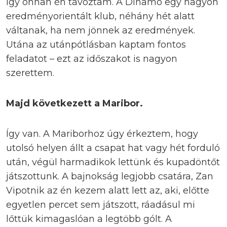
így onnan én távoztam. A Dinamo egy nagyon
eredményorientált klub, néhány hét alatt
váltanak, ha nem jönnek az eredmények.
Utána az utánpótlásban kaptam fontos
feladatot – ezt az időszakot is nagyon
szerettem.
Majd következett a Maribor.
Így van. A Mariborhoz úgy érkeztem, hogy
utolsó helyen állt a csapat hat vagy hét forduló
után, végül harmadikok lettünk és kupadöntőt
játszottunk. A bajnokság legjobb csatára, Zan
Vipotnik az én kezem alatt lett az, aki, előtte
egyetlen percet sem játszott, ráadásul mi
lőttük kimagaslóan a legtöbb gólt. A