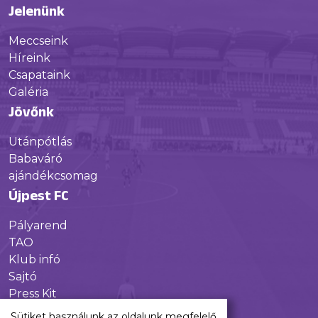
Jelenünk
Meccseink
Híreink
Csapataink
Galéria
Jövőnk
Utánpótlás
Babaváró
ajándékcsomag
Újpest FC
Pályarend
TAO
Klub infó
Sajtó
Press Kit
Újpest FC Shop
Sütiket használunk az oldalunk megfelelő