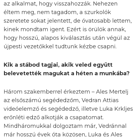
az alkalmat, hogy visszahozzák. Nehezen
éltem meg, nem tagadom, a szurkolók
szeretete sokat jelentett, de óvatosabb lettem,
kinek mondtam igent. Ezért is örülök annak,
hogy hosszú, alapos kiválasztás után végül az
újpesti vezetőkkel tudtunk kézbe csapni.
Kik a stábod tagjai, akik veled együtt
belevetették magukat a héten a munkába?
Három szakemberrel érkeztem – Ales Mertelj
az elsőszámú segédedzőm, Vedran Attias
videóelemző és segédedző, illetve Luka Krkljes
erőnléti edző alkotják a csapatomat.
Mindháromukkal dolgoztam már, Vedránnal
már hosszú évek óta közösen, Luka és Ales