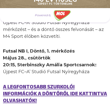
Vas Ádám.
ÚJPEST FC TÖRTÉNELME
A május 28-án, csütörtökön 20:15-kor kezdődő
Powered by
Újpest FC–A’ Studió Futsal Nyíregyháza
mérkőzést – és a döntő összes felvonását – az
M4 Sport élőben közvetíti.
Futsal NB I, Döntő, 1. mérkőzés
Május 28., csütörtök
20:15, Sterbinszky Amália Sportcsarnok:
Újpest FC–A’ Studió Futsal Nyíregyháza
A LEGFONTOSABB SZURKOLÓI
INFORMÁCIÓK A DÖNTŐRŐL IDE KATTINTVA
OLVASHATÓK!