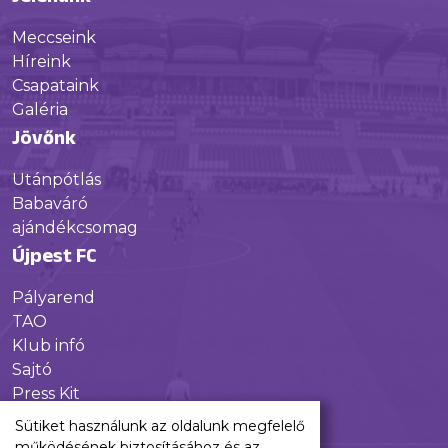
Meccseink
Híreink
Csapataink
Galéria
Jövőnk
Utánpótlás
Babaváró
ajándékcsomag
Újpest FC
Pályarend
TAO
Klub infó
Sajtó
Press Kit
Újpest FC Shop
Sütiket használunk az oldalunk megfelelő
Digitális felületeink
működésének biztosításához és az