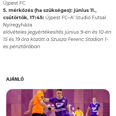
Újpest FC
5. mérkőzés (ha szükséges): június 11.,
csütörtök, 17:45:
Újpest FC–A’ Studió Futsal
Nyíregyháza
elővételes jegyértékesítés június 9-én és 10-én
15 és 19 óra között a Szusza Ferenc Stadion 1-
es pénztárában
AJÁNLÓ