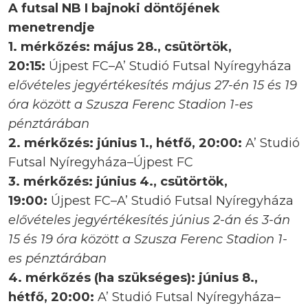
A futsal NB I bajnoki döntőjének
menetrendje
1. mérkőzés: május 28., csütörtök,
20:15:
Újpest FC–A’ Studió Futsal Nyíregyháza
elővételes jegyértékesítés május 27-én 15 és 19
óra között a Szusza Ferenc Stadion 1-es
pénztárában
2. mérkőzés: június 1., hétfő, 20:00:
A’ Studió
Futsal Nyíregyháza–Újpest FC
3. mérkőzés: június 4., csütörtök,
19:00:
Újpest FC–A’ Studió Futsal Nyíregyháza
elővételes jegyértékesítés június 2-án és 3-án
15 és 19 óra között a Szusza Ferenc Stadion 1-
es pénztárában
4. mérkőzés (ha szükséges): június 8.,
hétfő, 20:00:
A’ Studió Futsal Nyíregyháza–