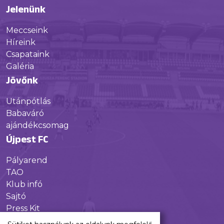
Jelenünk
Meccseink
Híreink
Csapataink
Galéria
Jövőnk
Utánpótlás
Babaváró
ajándékcsomag
Újpest FC
Pályarend
TAO
Klub infó
Sajtó
Press Kit
Újpest FC Shop