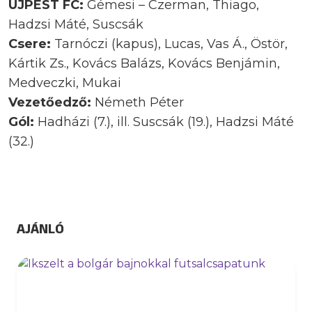
ÚJPEST FC:
Gémesi – Czerman, Thiago,
Hadzsi Máté, Suscsák
Csere:
Tarnóczi (kapus), Lucas, Vas Á., Östör,
Kártik Zs., Kovács Balázs, Kovács Benjámin,
Medveczki, Mukai
Vezetőedző:
Németh Péter
Gól:
Hadházi (7.), ill. Suscsák (19.), Hadzsi Máté
(32.)
AJÁNLÓ