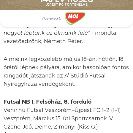
ÚJPEST FC TÖRTÉNELME
azt csináltuk, amit kell. Készültünk az öt a
négy elleni játékra, volt abból egy-két
Powered by
lehetőségük lecsorgó labdákból, de nagyon
nagyot léptünk az álmaink felé"
- mondta
vezetőedzőnk, Németh Péter.
A mieink legközelebb május 18-án, hétfőn, 18
órától lépnek pályára, amikor hasonlóan fontos
rangadót játszanak az A’ Stúdió Futsal
Nyíregyháza vendégeként.
Futsal NB I, Felsőház, 8. forduló
Vehir.hu Futsal Veszprém–Újpest FC 1–2 (1–1)
Veszprém, Március 15. úti Sportcsarnok. V.:
Czene-Joó, Deme, Zimonyi (Kiss G.)