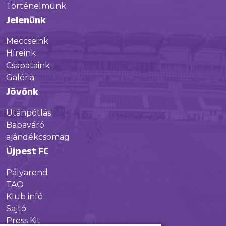
Történelmünk
Jelenünk
Meccseink
Híreink
Csapataink
Galéria
Jövőnk
Utánpótlás
Babaváró
ajándékcsomag
Újpest FC
Pályarend
TAO
Klub infó
Sajtó
Press Kit