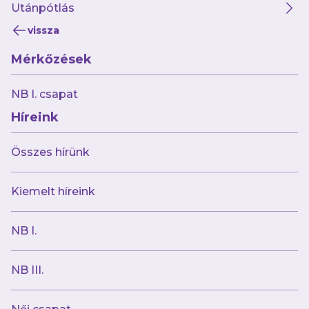
Utánpótlás
A játékosként 114-szeres futsalválogatott
vissza
szakember 2025 nyarán, két év után tért vissza
Mérkőzések
Újpestre, hiszen 2021 és 2023 között már
irányította NB I-es futsalcsapatunkat, amely a
NB I. csapat
2021–2022-es évadban története során először
Híreink
jutott a felsőházi rájátszásba, egy évvel később
pedig vezetésével 7. helyen zártuk a szezont.
Összes hírünk
Németh Péter Újpestről való távozása után a
Kiemelt híreink
magyar válogatott asszisztens-edzői pozíciója
mellett a TFSE-t irányította, melyet az
NB I.
élvonalba juttatott, ám tavaly nyáron sikerült
meggyőznünk őt és visszatért hozzánk.
NB III.
Vezetésével pedig ismét történelmet írtunk,
hiszen a Magyar Kupában döntőbe jutottunk, s