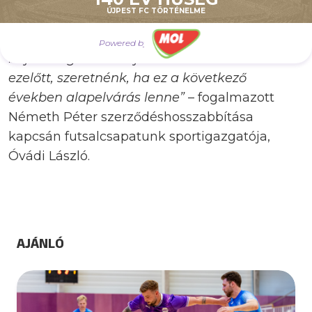
ebben az idényben minden szinten csúcsokat
ÚJPEST FC TÖRTÉNELME
értünk el, hiszen korábban sosem jutottunk el
a Magyar Kupában a döntőbe, illetve a
Powered by
bajnokságban sem játszhattunk éremért
ezelőtt, szeretnénk, ha ez a következő
években alapelvárás lenne”
– fogalmazott
Németh Péter szerződéshosszabbítása
kapcsán futsalcsapatunk sportigazgatója,
Óvádi László.
AJÁNLÓ