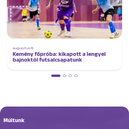
augusztus 8.
Kemény főpróba: kikapott a lengyel
bajnoktól futsalcsapatunk
Múltunk