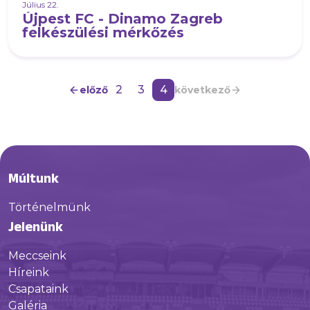
Július 22.
Újpest FC - Dinamo Zagreb
felkészülési mérkőzés
2
3
4
előző
következő
Múltunk
Történelmünk
Jelenünk
Meccseink
Híreink
Csapataink
Galéria