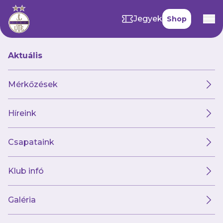
Jegyek
Shop
Aktuális
Hírek
Mérkőzések
Híreink
Hírek
Klub
Futsal
Női csapat
Csapataink
Klub infó
Galéria