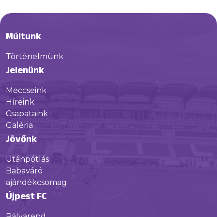
Múltunk
Történelmünk
Jelenünk
Meccseink
Híreink
Csapataink
Galéria
Jövőnk
Utánpótlás
Babaváró
ajándékcsomag
Újpest FC
Pályarend