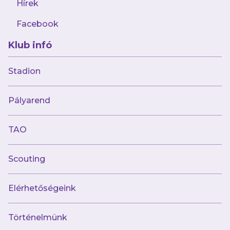
Hírek
Facebook
Klub infó
2024.06.19
A bajnokcsapat továbbra is szárnyal
Stadion
Pályarend
TAO
Scouting
Elérhetőségeink
Történelmünk
2024.06.19