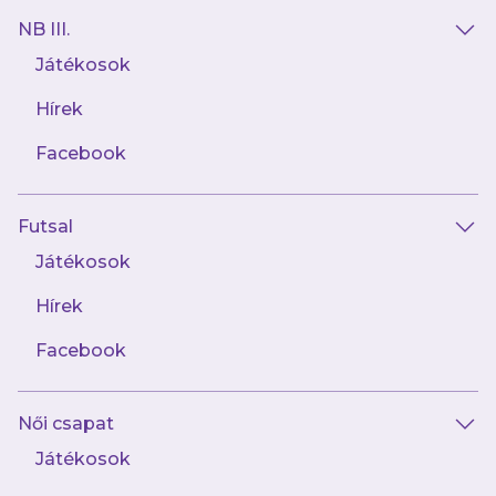
NB III.
Játékosok
Hírek
Facebook
Futsal
2024.06.19
Johan Sandahl: Motivál, hogy építhetünk
Játékosok
valami különlegeset
Hírek
Facebook
Női csapat
Játékosok