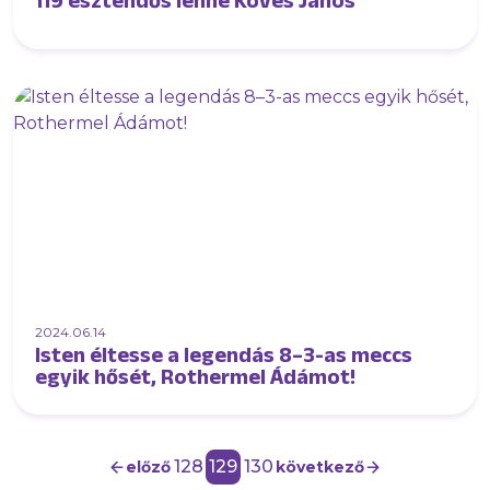
119 esztendős lenne Köves János
2024.06.14
Isten éltesse a legendás 8–3-as meccs
egyik hősét, Rothermel Ádámot!
128
129
130
előző
következő