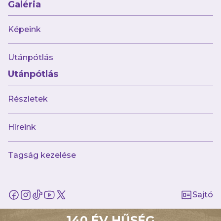
Galéria
Varga Balázs kölcsönbe kerül
Képeink
Utánpótlás
Utánpótlás
Részletek
Híreink
Tagság kezelése
2024.06.18
„Garantálhatom, hogy a kemény munkát
mindenki elvégzi”
Sajtó
140 ÉV HŰSÉG