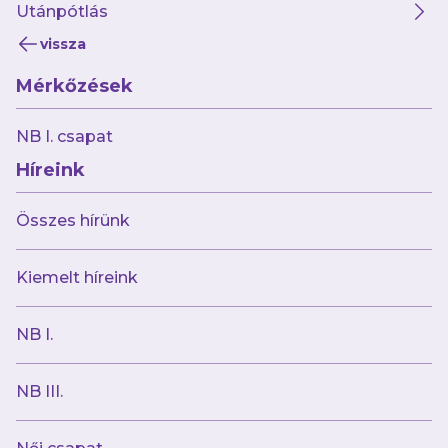
Utánpótlás
vissza
Mérkőzések
2024.06.20
A Puskás Akadémiát fogadjuk az első
NB I. csapat
fordulóban
Híreink
Összes hírünk
Kiemelt híreink
NB I.
NB III.
2024.06.20