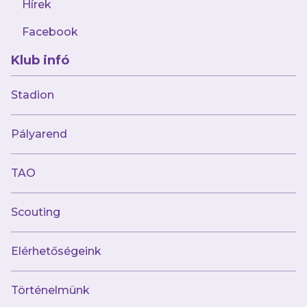
Hírek
Facebook
Klub infó
2025.06.23
Régiós válogatottak tornáján jártak
Stadion
lányaink a Női Labdarúgás Napján
Pályarend
TAO
Scouting
Elérhetőségeink
Történelmünk
2025.06.17