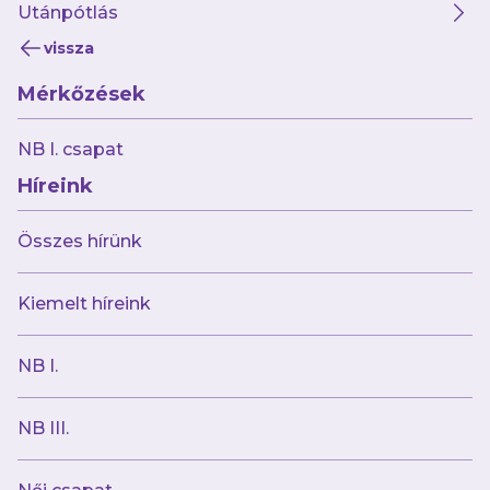
Utánpótlás
vissza
Mérkőzések
2025.07.01
Változások NB I-be jutott női
NB I. csapat
labdarúgócsapatunk keretében
Híreink
Összes hírünk
Kiemelt híreink
NB I.
NB III.
2025.07.01