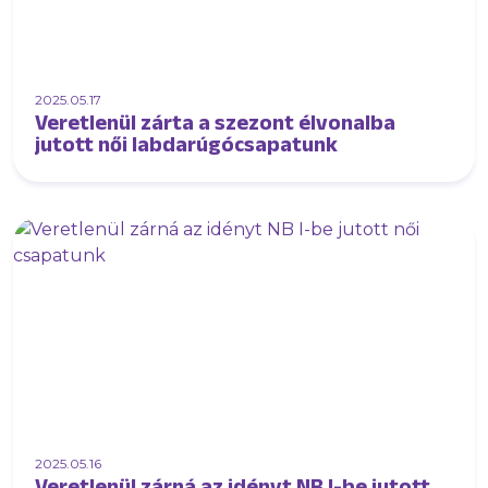
2025.05.17
Veretlenül zárta a szezont élvonalba
jutott női labdarúgócsapatunk
2025.05.16
Veretlenül zárná az idényt NB I-be jutott