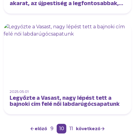
akarat, az újpestiség a legfontosabbak,
amiket beléjük kell nevelni”
2025.05.01
Legyőzte a Vasast, nagy lépést tett a
bajnoki cím felé női labdarúgócsapatunk
9
10
11
előző
következő