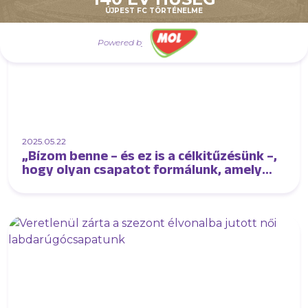
ÚJPEST FC TÖRTÉNELME
Powered by
2025.05.22
„Bízom benne – és ez is a célkitűzésünk –,
hogy olyan csapatot formálunk, amely
akár a középmezőnyben végezhet az
élvonalban”