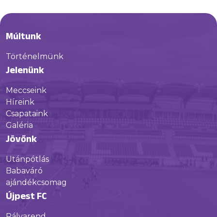
Múltunk
Történelmünk
Jelenünk
Meccseink
Híreink
Csapataink
Galéria
Jövőnk
Utánpótlás
Babaváró
ajándékcsomag
Újpest FC
Pályarend