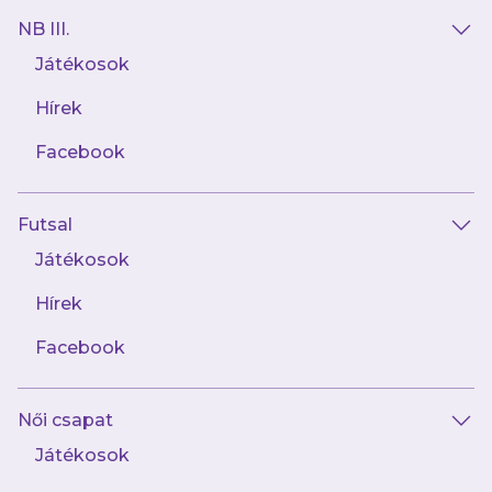
NB III.
Játékosok
Hírek
Facebook
Futsal
2025.06.26
Játékosok
Ilyen volt U19-es lányaink idénye
Hírek
Facebook
Női csapat
Játékosok