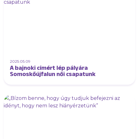
2025.05.09
A bajnoki címért lép pályára
Somoskőújfalun női csapatunk