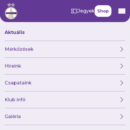
Jegyek
Shop
Aktuális
Hírek
Mérkőzések
Híreink
Hírek
Klub
Futsal
Női csapat
Csapataink
Klub infó
Galéria