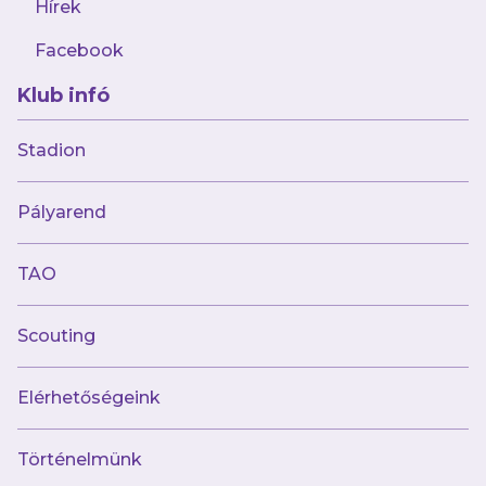
Hírek
Facebook
Klub infó
Stadion
augusztus 7.
Itt van futsalcsapatunk BL-
Pályarend
menetrendje!
TAO
Scouting
Elérhetőségeink
Múltunk
Történelmünk