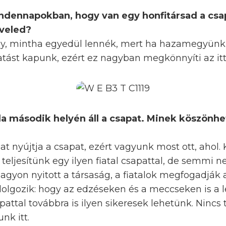
indennapokban, hogy van egy honfitársad a csap
 veled?
y, mintha egyedül lennék, mert ha hazamegyünk, 
tást kapunk, ezért ez nagyban megkönnyíti az ittl
lla második helyén áll a csapat. Minek köszönh
at nyújtja a csapat, ezért vagyunk most ott, ahol.
teljesítünk egy ilyen fiatal csapattal, de semmi
gyon nyitott a társaság, a fiatalok megfogadják 
olgozik: hogy az edzéseken és a meccseken is a le
pattal továbbra is ilyen sikeresek lehetünk. Nincs
nk itt.