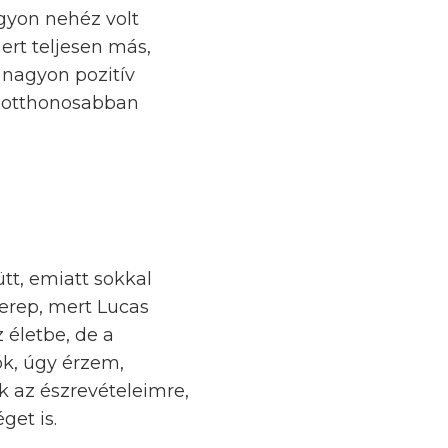
gyon nehéz volt
ert teljesen más,
nagyon pozitív
e otthonosabban
ütt, emiatt sokkal
erep, mert Lucas
 életbe, de a
yok, úgy érzem,
k az észrevételeimre,
get is.