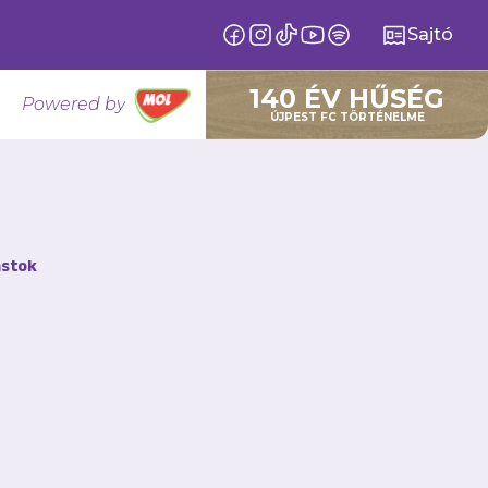
Sajtó
140 ÉV HŰSÉG
Powered by
ÚJPEST FC TÖRTÉNELME
 vagyunk
stok
ába 24 éves brazil
Cardoso, aki brazíliai
eljesítményéről és