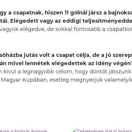
gy a csapatnak, hiszen 11 gólnál jársz a bajnok
ttál. Elégedett vagy az eddigi teljesítményedde
 vagyok elégedve, de sokkal fontosabb a csapatko
lsőházba jutás volt a csapat célja, de a jó szerep
án mivel lennétek elégedettek az idény végén
on kívül a legnagyobb célom, hogy döntőt játszun
 Magyar Kupában, esetleg megnyerjük valamelyik