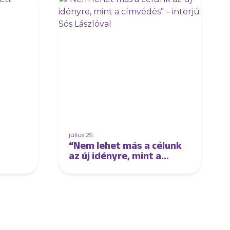
július 29.
“Nem lehet más a célunk
az új idényre, mint a
címvédés” – interjú Sós
Lászlóval