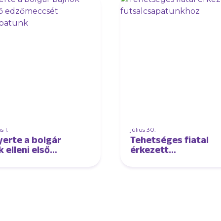
 1.
július 30.
erte a bolgár
Tehetséges fiatal
 elleni első
érkezett
meccsét
futsalcsapatunkhoz
lcsapatunk