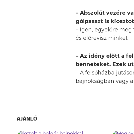
– Abszolút vezére va
gólpasszt is kioszto
– Igen, egyelőre meg
és előrevisz minket.
– Az idény előtt a fe
benneteket. Ezek ut
– A felsőházba jutás
bajnokságban vagy a
AJÁNLÓ