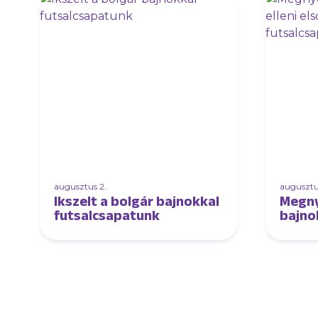
augusztus 2.
augusztus
Ikszelt a bolgár bajnokkal
Megny
futsalcsapatunk
bajnok
edző
futsa