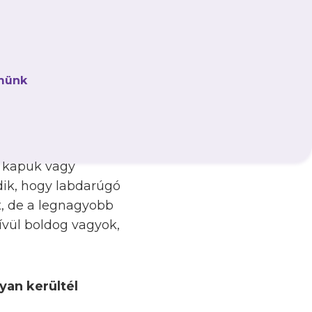
münk
nőni?
 koromig játszottam a
ülönböző csapatnál
óta az volt az
k kapuk vagy
odik, hogy labdarúgó
t, de a legnagyobb
kívül boldog vagyok,
yan kerültél