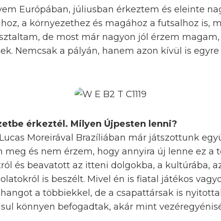
vem Európában, júliusban érkeztem és eleinte na
hoz, a környezethez és magához a futsalhoz is, m
sztaltam, de most már nagyon jól érzem magam, 
etek. Nemcsak a pályán, hanem azon kívül is egyr
etbe érkeztél. Milyen Újpesten lenni?
y Lucas Moreirával Brazíliában már játszottunk egy
meg és nem érzem, hogy annyira új lenne ez a t
ól és beavatott az itteni dolgokba, a kultúrába, az
latokról is beszélt. Mivel én is fiatal játékos vag
angot a többiekkel, de a csapattársak is nyitotta
sul könnyen befogadtak, akár mint vezéregyénisé