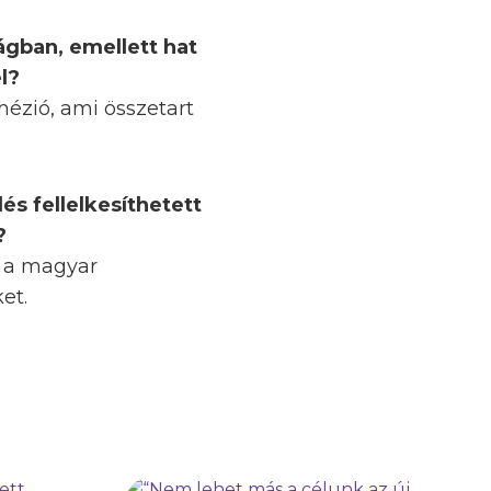
ságban, emellett hat
l?
hézió, ami összetart
lés fellelkesíthetett
?
k a magyar
et.