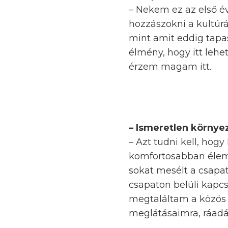
– Nekem ez az első é
hozzászokni a kultúrá
mint amit eddig tapa
élmény, hogy itt leh
érzem magam itt.
– Ismeretlen környez
– Azt tudni kell, hog
komfortosabban élem 
sokat mesélt a csapatr
csapaton belüli kapcso
megtaláltam a közös h
meglátásaimra, ráadá