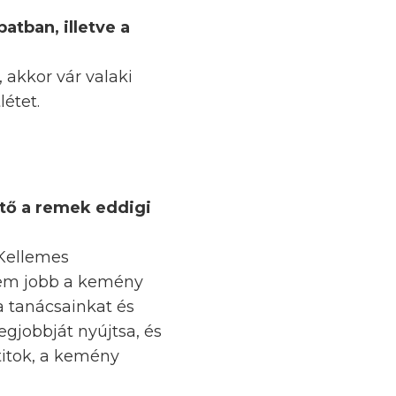
atban, illetve a
akkor vár valaki
étet.
ető a remek eddigi
 Kellemes
 nem jobb a kemény
a tanácsainkat és
gjobbját nyújtsa, és
 titok, a kemény