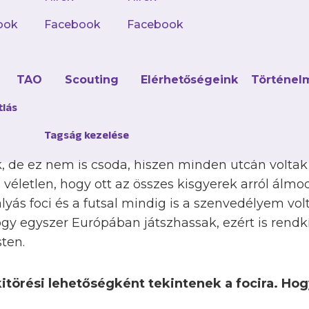
ook
Facebook
Facebook
d
TAO
Scouting
Elérhetőségeink
Történel
arúgás a mindennapok része. Milyen volt ott fel
letem szerves részévé vált a labdarúgás. 21 éves
tlás
ű tartományban, utána három éven belül három k
Tagság kezelése
alnál, a Palmasnál és a Mangueirinhánál. Kiskorom 
, de ez nem is csoda, hiszen minden utcán volta
 véletlen, hogy ott az összes kisgyerek arról álm
yás foci és a futsal mindig is a szenvedélyem vol
hogy egyszer Európában játszhassak, ezért is rend
sten.
kitörési lehetőségként tekintenek a focira. Hog