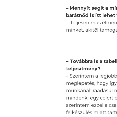
– Mennyit segít a m
barátnőd is itt lehet
– Teljesen más élmén
minket, akitől támoga
– Továbbra is a tabe
teljesítmény?
– Szerintem a legjobb
meglepetés, hogy így 
munkánál, ráadásul na
mindenki egy célért d
szerintem ezzel a csa
felkészülés miatt tartu