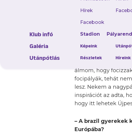
Hírek
Faceb
Facebook
Klub infó
Stadion
Pályaren
– Brazíliában a labd
– Már gyerekként az é
Galéria
Képeink
Utánpó
Messias Targino nev
Utánpótlás
Részletek
Híreink
voltam, a Missal futs
álmom, hogy focizzak
focipályák, tehát nem
lesz. Nekem a nagypál
inspirációt az adta, 
hogy itt lehetek Újpe
– A brazil gyerekek 
Európába?