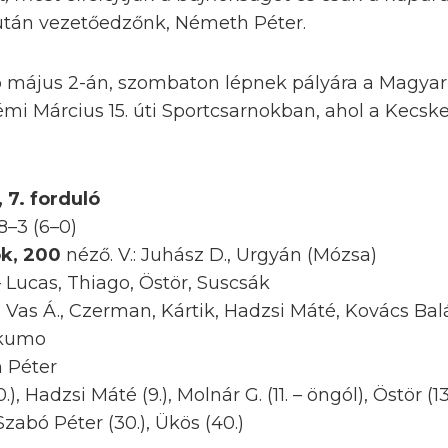
tán vezetőedzőnk, Németh Péter.
b május 2-án, szombaton lépnek pályára a Magya
émi Március 15. úti Sportcsarnokban, ahol a Kecs
, 7. forduló
8–3 (6–0)
ok, 200
néző. V.: Juhász D., Urgyán (Mózsa)
Lucas, Thiago, Östör, Suscsák
, Vas Á., Czerman, Kártik, Hadzsi Máté, Kovács Ba
ukumo
 Péter
0.), Hadzsi Máté (9.), Molnár G. (11. – öngól), Östör (13.
), Szabó Péter (30.), Ükös (40.)