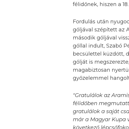
félidőnek, hiszen a 1
Fordulás után nyugod
góljával szépített a
második góljával viss
góllal indult, Szabó 
becsülettel küzdött, 
gólját is megszerezt
magabiztosan nyertün
győzelemmel hangolt
"Gratulálok az Aramis
félidőben megmutatták
gratulálok a saját c
már a Magyar Kupa va
következő lépcsőfoko