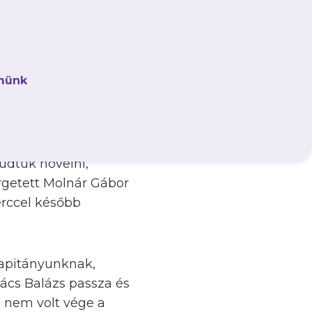
ai pályán Németh
Budaörsön 5–0-ra
an,
Suscsák Máténak
münk
dva ezzel a mérkőzés
t, Hadzsi Máté és
tudtuk növelni,
rgetett Molnár Gábor
erccel később
kapitányunknak,
ovács Balázs passza és
g nem volt vége a