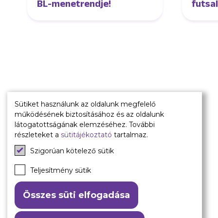
BL-menetrendje!
futsa
Sütiket használunk az oldalunk megfelelő
működésének biztosításához és az oldalunk
Múltunk
Jelenünk
látogatottságának elemzéséhez. További
részleteket a
sütitájékoztató
tartalmaz.
Történelmünk
Meccseink
Szigorúan kötelező sütik
Híreink
Csapataink
Teljesítmény sütik
Galéria
Összes süti elfogadása