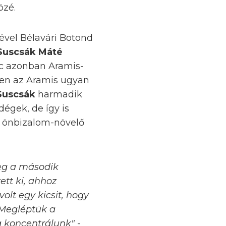
özé.
ével Bélavári Botond
Suscsák Máté
erc azonban Aramis-
őben az Aramis ugyan
Suscsák
harmadik
égek, de így is
l önbizalom-növelő
leg a második
ett ki, ahhoz
lt egy kicsit, hogy
 Megléptük a
ra koncentrálunk"
-