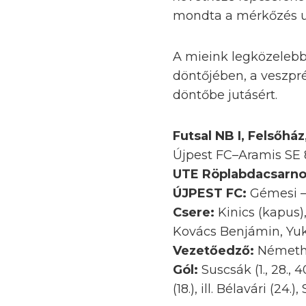
mondta a mérkőzés u
A mieink legközeleb
döntőjében, a veszpr
döntőbe jutásért.
Futsal NB I, Felsőház
Újpest FC–Aramis SE 
UTE Röplabdacsarn
ÚJPEST FC:
Gémesi – 
Csere:
Kinics (kapus)
Kovács Benjámin, Y
Vezetőedző:
Németh
Gól:
Suscsák (1., 28., 4
(18.), ill. Bélavári (24.