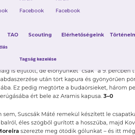
 döntője előtt, egy hónap után játszott újra haz
ook
Facebook
Facebook
y azt az Aramist fogadta, melyet a felsőházban, 
hasonlóan jól kezdték a meccset, mint Nyírbátorb
d
TAO
Scouting
Elérhetőségeink
Történel
 kellett, hogy bevegye a vendégek kapuját, mega
tlás
Tagság kezelése
a a meccset, gólunk után is számos lövésünk akad
ig is eljutott, de előnyünket “csak” a 9. percben 
labdaszerzése után tört kapura és gyönyörűen pö
ujába. Ez pedig megtörte a budaörsieket, három p
erúgásába ért bele az Aramis kapusa.
3–0
n sem, Suscsák Máté remekül készített le csapat
i balról, éles szögből gurított a hosszúba, majd K
Moreira
szerezte meg ötödik gólunkat – és itt mé