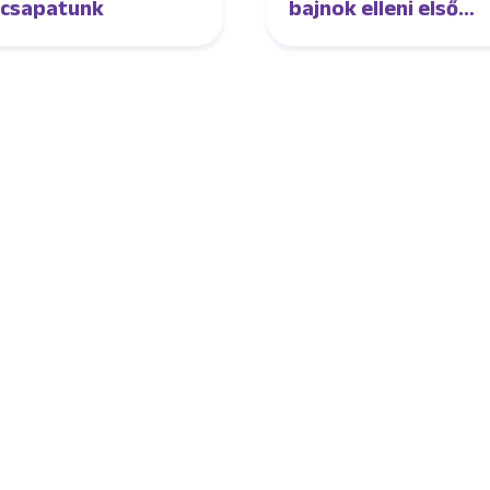
lcsapatunk
bajnok elleni első
edzőmeccsét
futsalcsapatunk
Jövőnk
Újpest FC
Utánpótlás
Pályarend
Babaváró
TAO
ajándékcsomag
Klub infó
Sajtó
Press Kit
Újpest FC Shop