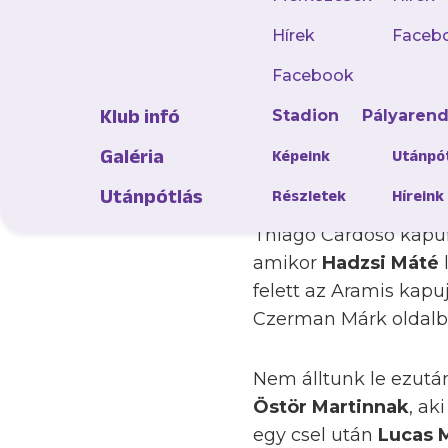
A Magyar Kupa négyes
Hírek
Faceb
Péter együttese, amel
Facebook
győzött le. A mieink 
Klub infó
Stadion
Pályaren
ezúttal 31 másodperc
alaphangját.
Galéria
Képeink
Utánpó
Utánpótlás
Részletek
Híreink
Csapatunk irányított
Thiago Cardoso kapufá
amikor
Hadzsi Máté
felett az Aramis kap
Czerman Márk oldalb
Nem álltunk le ezutá
Östör Martinnak
, ak
egy csel után
Lucas 