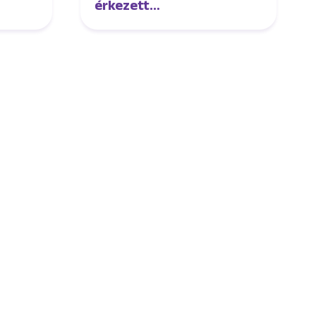
érkezett
futsalcsapatunkhoz
Digitális felületeink
Facebook
Instagram
Tiktok
Youtube
Spotify