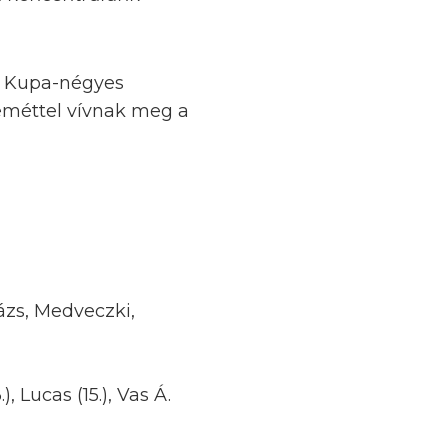
r Kupa-négyes
keméttel vívnak meg a
lázs, Medveczki,
), Lucas (15.), Vas Á.