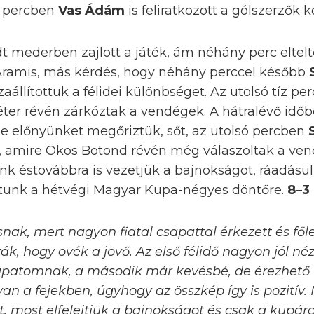
8. percben
Vas Ádám
is feliratkozott a gólszerzők k
t mederben zajlott a játék, ám néhány perc eltelt
z Aramis, más kérdés, hogy néhány perccel később
zaállítottuk a félidei különbséget. Az utolsó tíz p
Péter révén zárkóztak a vendégek. A hátralévő id
de előnyünket megőriztük, sőt, az utolsó percben
e, amire Ökös Botond révén még válaszoltak a vend
k éstovábbra is vezetjük a bajnokságot, ráadásu
unk a hétvégi Magyar Kupa-négyes döntőre.
8
–
3
nak, mert nagyon fiatal csapattal érkezett és fő
, hogy övék a jövő. Az első félidő nagyon jól néz
sapatomnak, a második már kevésbé, de érezhető vo
n a fejekben, úgyhogy az összkép így is pozitív.
t, most elfelejtjük a bajnokságot és csak a kupá