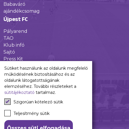
Babaváró
ajándékcsomag
Újpest FC
Pályarend
TAO
Klub infó
Sajtó
Press Kit
Újpest FC Shop
Sütiket használunk az oldalunk megfelelő
Digitális felületeink
működésének biztosításához és az
oldalunk látogatottságának
Facebook
elemzéséhez. További részleteket a
sütitájékoztató
tartalmaz.
Instagram
Tiktok
Szigorúan kötelező sütik
Youtube
Spotify
Teljesítmény sütik
Összes süti elfogadása