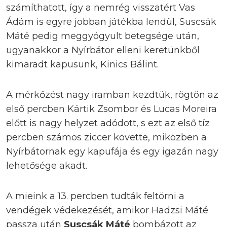
számíthatott, így a nemrég visszatért Vas
Ádám is egyre jobban játékba lendül, Suscsák
Máté pedig meggyógyult betegsége után,
ugyanakkor a Nyírbátor elleni keretünkből
kimaradt kapusunk, Kinics Bálint.
A mérkőzést nagy iramban kezdtük, rögtön az
első percben Kártik Zsombor és Lucas Moreira
előtt is nagy helyzet adódott, s ezt az első tíz
percben számos ziccer követte, miközben a
Nyírbátornak egy kapufája és egy igazán nagy
lehetősége akadt.
A mieink a 13. percben tudták feltörni a
vendégek védekezését, amikor Hadzsi Máté
passza után
Suscsák Máté
bombázott az