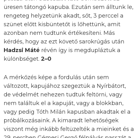
üresen tátongó kapuba. Ezután sem álltunk le,
rengeteg helyzetünk akadt, sőt, 3 perccel a
szünet előtt kisbüntetőt is lőhettünk, amit
azonban nem tudtunk értékesíteni. Más
kérdés, hogy az ezt követő sarokrúgás után
Hadzsi Máté
révén így is megdupláztuk a
különbséget.
2–0
A mérkőzés képe a fordulás után sem
változott, kapujához szegeztük a Nyírbátort,
de védelmét nehezen tudtuk feltörni, vagy
nem találtuk el a kapuját, vagy a blokkban,
vagy pedig Tóth Milán kapusban akadtak el a
próbálkozásaink. A kimaradt lehetőségek
viszont még inkább feltüzelték a mieinket és a
29. percben Gémesi Gergő félpályás passzát a