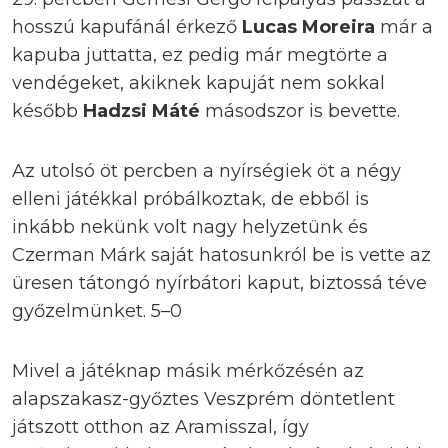
hosszú kapufánál érkező
Lucas Moreira
már a
kapuba juttatta, ez pedig már megtörte a
vendégeket, akiknek kapuját nem sokkal
később
Hadzsi Máté
másodszor is bevette.
Az utolsó öt percben a nyírségiek öt a négy
elleni játékkal próbálkoztak, de ebből is
inkább nekünk volt nagy helyzetünk és
Czerman Márk saját hatosunkról be is vette az
üresen tátongó nyírbátori kaput, biztossá téve
győzelmünket. 5–0
Mivel a játéknap másik mérkőzésén az
alapszakasz-győztes Veszprém döntetlent
játszott otthon az Aramisszal, így