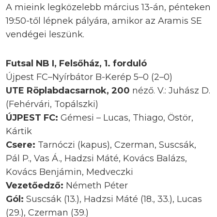
A mieink legközelebb március 13-án, pénteken
19:50-től lépnek pályára, amikor az Aramis SE
vendégei leszünk.
Futsal NB I, Felsőház, 1. forduló
Újpest FC–Nyírbátor B-Kerép 5–0 (2–0)
UTE Röplabdacsarnok, 200
néző. V.: Juhász D.
(Fehérvári, Topálszki)
ÚJPEST FC:
Gémesi – Lucas, Thiago, Östör,
Kártik
Csere:
Tarnóczi (kapus), Czerman, Suscsák,
Pál P., Vas Á., Hadzsi Máté, Kovács Balázs,
Kovács Benjámin, Medveczki
Vezetőedző:
Németh Péter
Gól:
Suscsák (13.), Hadzsi Máté (18., 33.), Lucas
(29.), Czerman (39.)