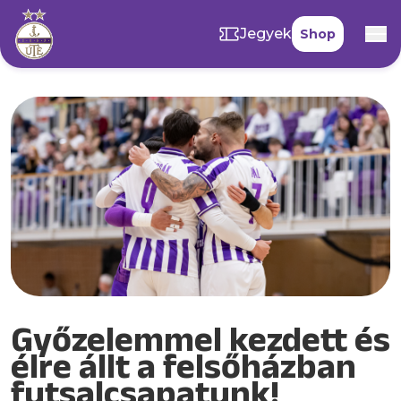
Jegyek
Shop
Győzelemmel kezdett és
élre állt a felsőházban
futsalcsapatunk!