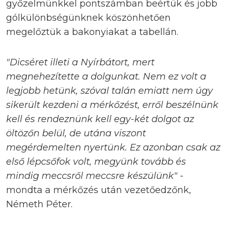
győzelmünkkel pontszámban beértük és jobb
gólkülönbségünknek köszönhetően
megelőztük a bakonyiakat a tabellán.
"Dicséret illeti a Nyírbátort, mert
megnehezítette a dolgunkat. Nem ez volt a
legjobb hetünk, szóval talán emiatt nem úgy
sikerült kezdeni a mérkőzést, erről beszélnünk
kell és rendeznünk kell egy-két dolgot az
öltözőn belül, de utána viszont
megérdemelten nyertünk. Ez azonban csak az
első lépcsőfok volt, megyünk tovább és
mindig meccsről meccsre készülünk"
-
mondta a mérkőzés után vezetőedzőnk,
Németh Péter.