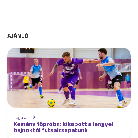
AJÁNLÓ
augusztus 8.
Kemény főpróba: kikapott a lengyel
bajnoktól futsalcsapatunk