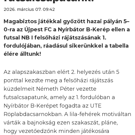
2026. március 07. 09:42
Magabiztos játékkal győzött hazai pályán 5–
0-ra az Újpest FC a Nyírbátor B-Kerép ellen a
futsal NB I felsőházi rájátszásának 1.
fordulójában, ráadásul sikerünkkel a tabella
élére álltunk!
Az alapszakaszban elért 2. helyezés után 5
ponttal kezdte meg a felsőházi rájátszás
küzdelmeit Németh Péter vezette
futsalcsapatunk, amely az 1. fordulóban a
Nyírbátor B-Kerépet fogadta az UTE
Röplabdacsarnokban. A lila-fehérek motiváltan
várták a bajnokság ezen szakaszát, pláne,
hogy vezetőedzőnk minden játékosára