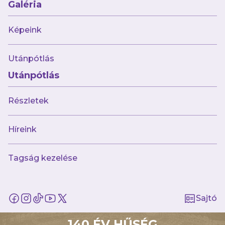
Galéria
Képeink
Utánpótlás
Utánpótlás
Részletek
Híreink
augusztus 2.
Ikszelt a bolgár bajnokkal
futsalcsapatunk
Tagság kezelése
Sajtó
140 ÉV HŰSÉG