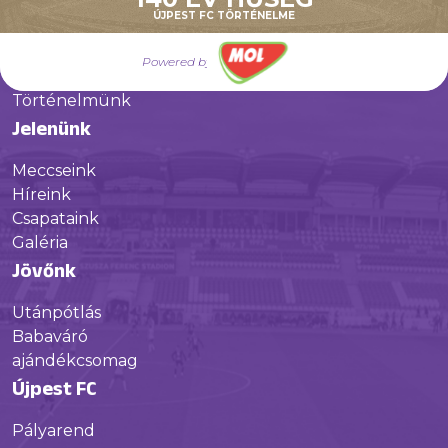
ÚJPEST FC TÖRTÉNELME
Múltunk
Powered by
Történelmünk
Jelenünk
Meccseink
Híreink
Csapataink
Galéria
Jövőnk
Utánpótlás
Babaváró
ajándékcsomag
Újpest FC
Pályarend