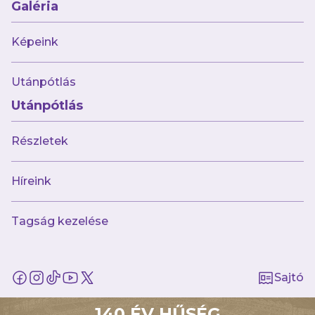
Galéria
AJÁNLÓ
Képeink
Utánpótlás
Utánpótlás
Részletek
Híreink
augusztus 2.
Tagság kezelése
Ikszelt a bolgár bajnokkal
futsalcsapatunk
Sajtó
140 ÉV HŰSÉG