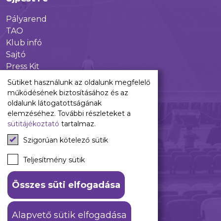
Pályarend
TAO
Klub infó
Sajtó
Press Kit
Újpest FC Shop
Sütiket használunk az oldalunk megfelelő
Digitális felületeink
működésének biztosításához és az
oldalunk látogatottságának
Facebook
elemzéséhez. További részleteket a
sütitájékoztató
tartalmaz.
Instagram
Tiktok
Szigorúan kötelező sütik
Youtube
Spotify
Teljesítmény sütik
Összes süti elfogadása
ÁSZF
Adatkezelési tájékoztató
Alapvető sütik elfogadása