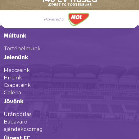
ÚJPEST FC TÖRTÉNELME
Powered by
Múltunk
Történelmünk
Jelenünk
Meccseink
Híreink
Csapataink
Galéria
Jövőnk
Utánpótlás
Babaváró
ajándékcsomag
Újpest FC