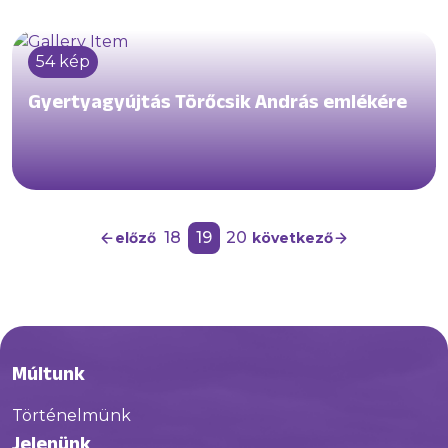
54 kép
Gyertyagyújtás Törőcsik András emlékére
18
19
20
előző
következő
Múltunk
Történelmünk
Jelenünk