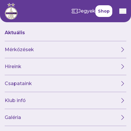
Jegyek
Shop
Aktuális
GALÉRIÁINK
Mérkőzések
27 kép
Híreink
Újpest FC U14 4 – 0 Vác VLSE
Csapataink
Klub infó
Galéria
70 kép
Budapest Honvéd - Újpest FC (OTP Bank