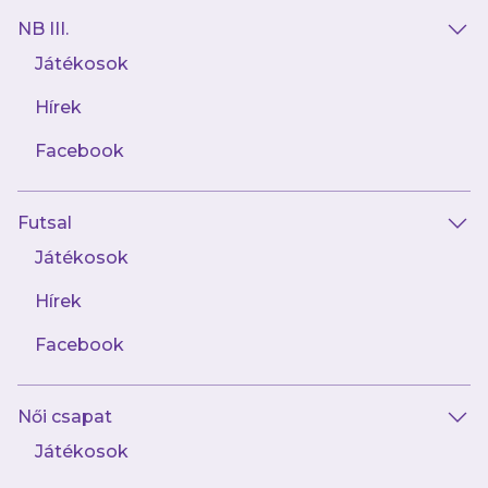
NB III.
Játékosok
Hírek
113 kép
Facebook
Törőcsik Andrástól búcsúztunk
Futsal
Játékosok
Hírek
Facebook
74 kép
Újpest FC U19 – Vasas Kubala Akadémia U19
Női csapat
(felkészülési mérkőzés)
Játékosok