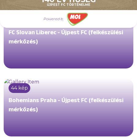
ÚJPEST FC TÖRTÉNELME
Powered by
58 kép
FC Slovan Liberec - Újpest FC (felkészülési
mérkőzés)
44 kép
Bohemians Praha - Újpest FC (felkészülési
mérkőzés)