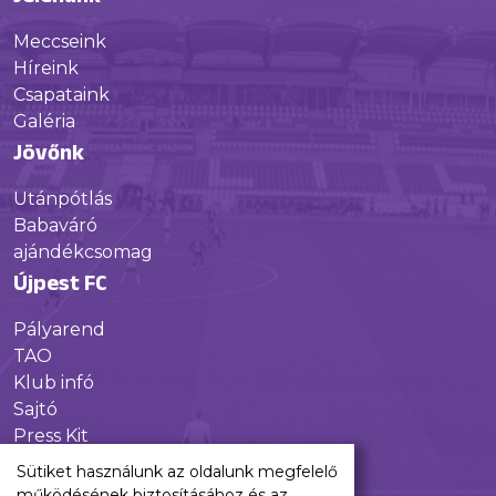
Meccseink
Híreink
Csapataink
Galéria
Jövőnk
Utánpótlás
Babaváró
ajándékcsomag
Újpest FC
Pályarend
TAO
Klub infó
Sajtó
Press Kit
Újpest FC Shop
Sütiket használunk az oldalunk megfelelő
Digitális felületeink
működésének biztosításához és az