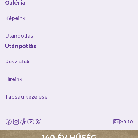
Galéria
Képeink
67 kép
Újpest FC U19 – Topolya FC U19 (felkészülési
Utánpótlás
mérkőzés)
Utánpótlás
Részletek
Híreink
92 kép
Tagság kezelése
Újpest FC 1 - 1 Szentlőrinc SE (felkészülési
mérkőzés)
Sajtó
140 ÉV HŰSÉG