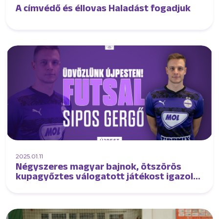
A címvédő és éllovas Haladást fogadjuk
2025.01.11
Négyszeres magyar bajnok, ötszörös
kupagyőztes válogatott játékost igazolt
futsalcsapatunk!