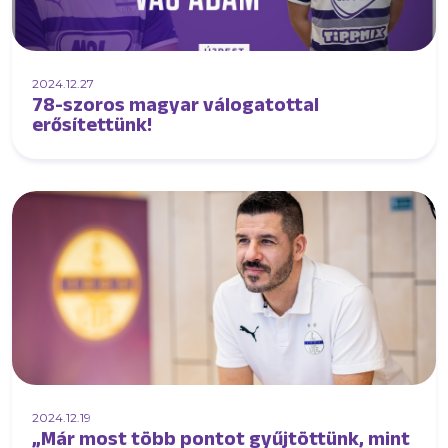
2024.12.27
78-szoros magyar válogatottal
erősítettünk!
2024.12.19
„Már most több pontot gyűjtöttünk, mint