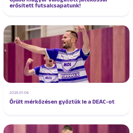
erősített futsalcsapatunk!
2025.01.06
Őrült mérkőzésen győztük le a DEAC-ot