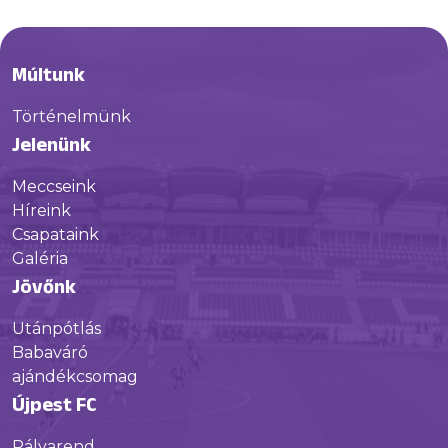
Múltunk
Történelmünk
Jelenünk
Meccseink
Híreink
Csapataink
Galéria
Jövőnk
Utánpótlás
Babaváró
ajándékcsomag
Újpest FC
Pályarend