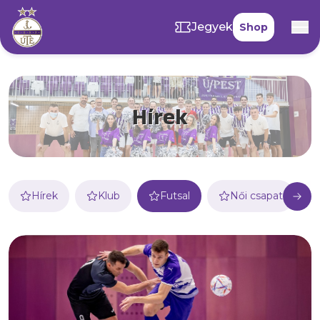
Jegyek
Shop
Hírek
Hírek
Klub
Futsal
Női csapat