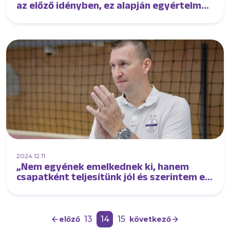
az előző idényben, ez alapján egyértelmű,
hogy jó irányt vettünk”
2024.12.11
„Nem egyének emelkednek ki, hanem
csapatként teljesítünk jól és szerintem ez
a siker kulcsa”
13
14
15
előző
következő