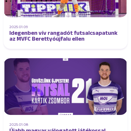
2025.01.09
Idegenben vív rangadót futsalcsapatunk
az MVFC Berettyóújfalu ellen
2025.01.08
Újabb magyar válogatott játékossal