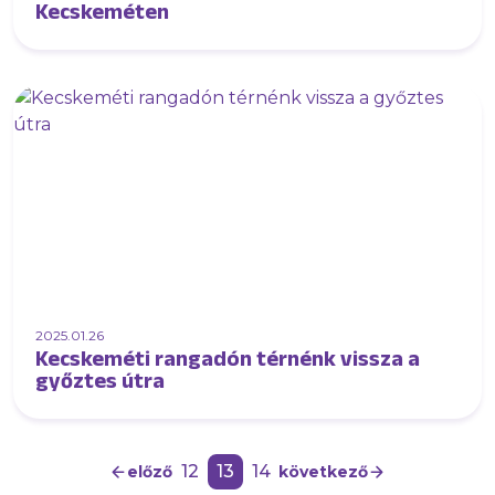
Kecskeméten
2025.01.26
Kecskeméti rangadón térnénk vissza a
győztes útra
12
13
14
előző
következő