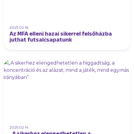
2025.02.16
Az MFA elleni hazai sikerrel felsőházba
juthat futsalcsapatunk
2025.02.14
„A sikerhez elengedhetetlen a