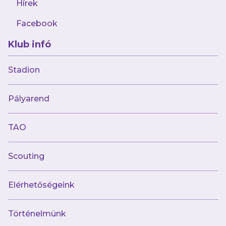
Hírek
Facebook
Klub infó
2025.02.27
Hazai pályán kezdi a felsőházi rájátszást
Stadion
futsalcsapatunk
Pályarend
TAO
Scouting
Elérhetőségeink
Történelmünk
2025.02.25