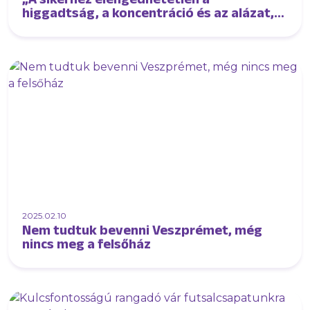
higgadtság, a koncentráció és az alázat,
mind a játék, mind egymás irányában”
2025.02.10
Nem tudtuk bevenni Veszprémet, még
nincs meg a felsőház