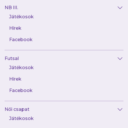
NB III.
Játékosok
Hírek
Facebook
Futsal
2025.02.28
Óriásit küzdöttünk, de kikaptunk a
Játékosok
Kecskeméttől
Hírek
Facebook
Női csapat
Játékosok