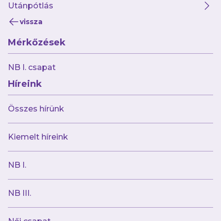
Utánpótlás
vissza
Mérkőzések
2025.03.14
Berettyóújfaluban folytatjuk a felsőház
NB I. csapat
küzdelmeit
Híreink
Összes hírünk
Kiemelt híreink
NB I.
NB III.
2025.03.13