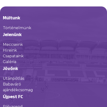
Múltunk
Történelmünk
Jelenünk
Meccseink
Híreink
Csapataink
Galéria
Jövőnk
Utánpótlás
Babaváró
ajándékcsomag
Újpest FC
Pályarend