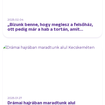
2025.02.04
„Bízunk benne, hogy meglesz a felsőház,
ott pedig már a hab a tortán, amit
elérünk, de a csapatot elnézve reális lehet
az éremszerzés!”
2025.01.27
Drámai hajrában maradtunk alul