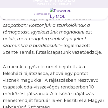
ÚJPEST FC TÖRTÉNELME
Azt nem mondom, hogy átszakadt valami, de
a felsőházba jutás miatt magabiztosabbak
Powered by
leszünk és nagy dolgok vannak ebben a
csapatban! Köszönjük a szurkolóknak a
támogatást, igyekeztünk meghálálni ezt
nekik, mert rengeteg segítséget jelent
számunkra a buzdításuk!"
– fogalmazott
Szente Tamás, futsalcsapatunk vezetőedzője.
A mieink a győzelemmel bejutottak a
felsőházi rájátszásba, ahová egy pontot
visznek magukkal. A rájátszásban résztvevő
csapatok oda-visszavágós rendszerben 10
mérkőzést játszanak. A felsőházi rájátszás
menetrendjét február 19-én készíti el a Magyar
Labdarúgó Szövetség.