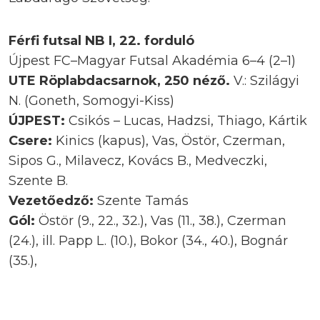
Férfi futsal NB I, 22. forduló
Újpest FC–Magyar Futsal Akadémia 6–4 (2–1)
UTE Röplabdacsarnok, 250 néző.
V.: Szilágyi
N. (Goneth, Somogyi-Kiss)
ÚJPEST:
Csikós – Lucas, Hadzsi, Thiago, Kártik
Csere:
Kinics (kapus), Vas, Östör, Czerman,
Sipos G., Milavecz, Kovács B., Medveczki,
Szente B.
Vezetőedző:
Szente Tamás
Gól:
Östör (9., 22., 32.), Vas (11., 38.), Czerman
(24.), ill. Papp L. (10.), Bokor (34., 40.), Bognár
(35.),