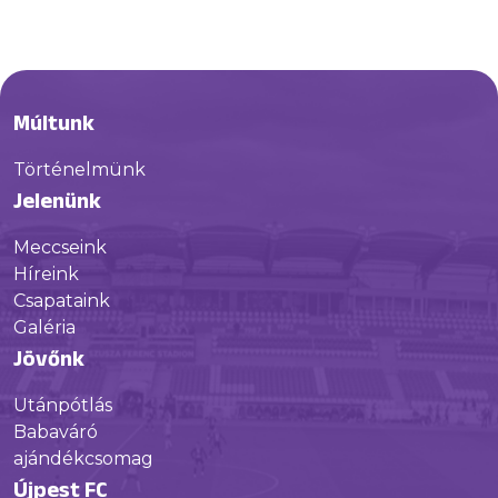
Múltunk
Történelmünk
Jelenünk
Meccseink
Híreink
Csapataink
Galéria
Jövőnk
Utánpótlás
Babaváró
ajándékcsomag
Újpest FC