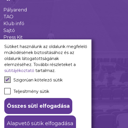
Pályarend
TAO
Klub infó
Sajtó
Press Kit
Újpest FC Shop
Sütiket használunk az oldalunk megfelelő
Digitális felületeink
működésének biztosításához és az
oldalunk látogatottságának
Facebook
elemzéséhez. További részleteket a
sütitájékoztató
tartalmaz.
Instagram
Tiktok
Szigorúan kötelező sütik
Youtube
Spotify
Teljesítmény sütik
Összes süti elfogadása
ÁSZF
Adatkezelési tájékoztató
Alapvető sütik elfogadása