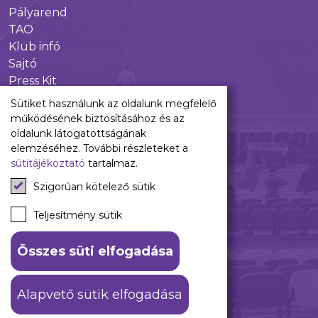
Pályarend
TAO
Klub infó
Sajtó
Press Kit
Újpest FC Shop
Sütiket használunk az oldalunk megfelelő
Digitális felületeink
működésének biztosításához és az
oldalunk látogatottságának
Facebook
elemzéséhez. További részleteket a
sütitájékoztató
tartalmaz.
Instagram
Tiktok
Szigorúan kötelező sütik
Youtube
Spotify
Teljesítmény sütik
Összes süti elfogadása
ÁSZF
Adatkezelési tájékoztató
Alapvető sütik elfogadása
© 2026 Újpest FC. #hajrálilák