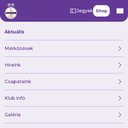
Jegyek
Shop
Aktuális
Mérkőzések
Híreink
Csapataink
Klub infó
Újpesti kötődésű
kapust igazolt
Galéria
futsalcsapatunk