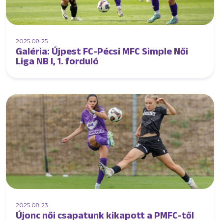
2025.08.25
Galéria: Újpest FC-Pécsi MFC Simple Női
Liga NB I, 1. forduló
2025.08.23
Újonc női csapatunk kikapott a PMFC-től