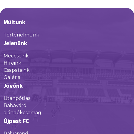
Múltunk
Történelmünk
Jelenünk
Meccseink
Híreink
Csapataink
Galéria
Jövőnk
Utánpótlás
Babaváró
ajándékcsomag
Újpest FC
Pályarend