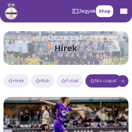
Jegyek
Shop
Hírek
Hírek
Klub
Futsal
Női csapat