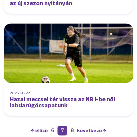
az új szezon nyitányán
2025.08.22
Hazai meccsel tér vissza az NB I-be női
labdarúgócsapatunk
6
7
8
előző
következő