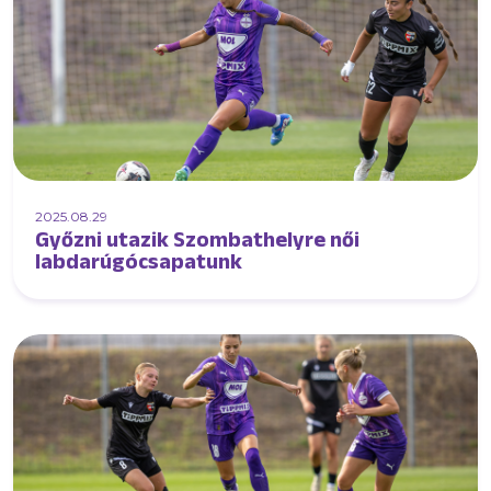
2025.08.29
Győzni utazik Szombathelyre női
labdarúgócsapatunk