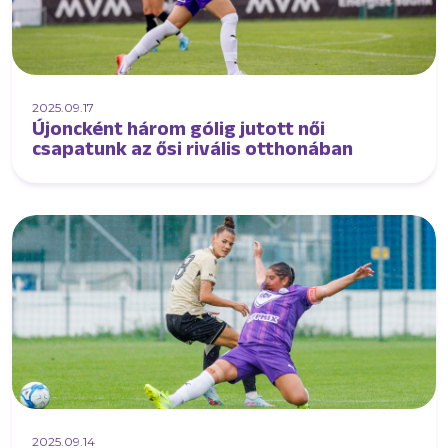
2025.09.17
Újoncként három gólig jutott női
csapatunk az ősi rivális otthonában
2025.09.14