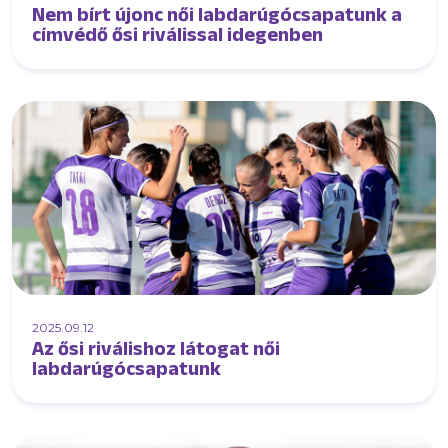
Nem bírt újonc női labdarúgócsapatunk a
címvédő ősi riválissal idegenben
2025.09.12
Az ősi riválishoz látogat női
labdarúgócsapatunk