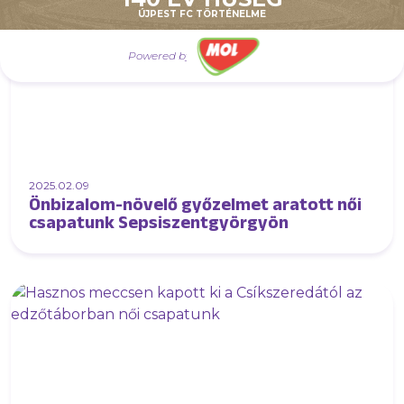
ÚJPEST FC TÖRTÉNELME
Powered by
2025.02.09
Önbizalom-növelő győzelmet aratott női
csapatunk Sepsiszentgyörgyön