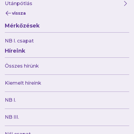
Utánpótlás
vissza
Mérkőzések
2025.03.21
Gödöllőn vár kötelező győzelem női
NB I. csapat
labdarúgóinkra
Híreink
Összes hírünk
Kiemelt híreink
NB I.
NB III.
2025.03.20