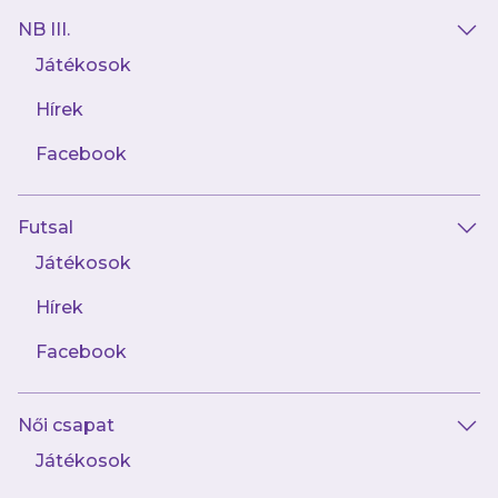
NB III.
Játékosok
Hírek
Facebook
Futsal
2025.03.08
Huszonkét perc alatt kilencet lőtt a
Játékosok
létszámhiányosan kiálló Hatvannak női
labdarúgócsapatunk
Hírek
Facebook
Női csapat
Játékosok