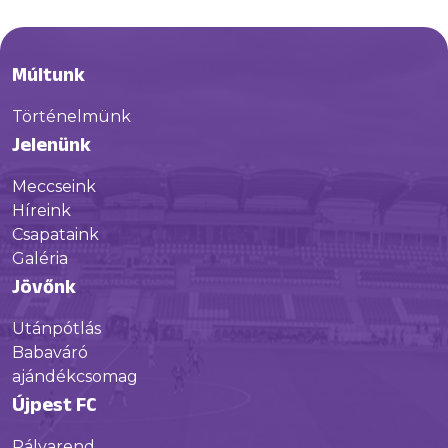
Múltunk
Történelmünk
Jelenünk
Meccseink
Híreink
Csapataink
Galéria
Jövőnk
Utánpótlás
Babaváró
ajándékcsomag
Újpest FC
Pályarend