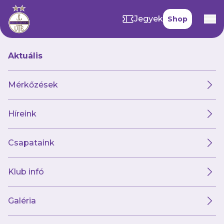
Jegyek
Shop
Aktuális
Hírek
Mérkőzések
Híreink
Hírek
Klub
Futsal
Női csapat
Csapataink
Klub infó
Galéria