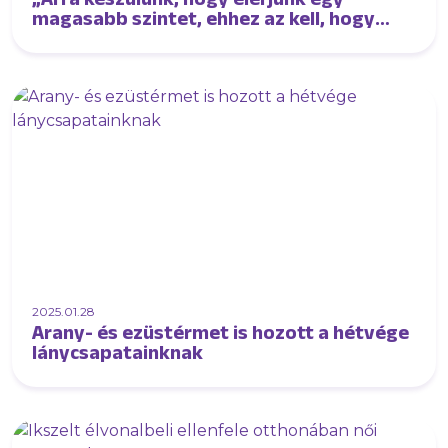
magasabb szintet, ehhez az kell, hogy
minél erősebb csapatokkal találkozzunk”
2025.01.28
Arany- és ezüstérmet is hozott a hétvége
lánycsapatainknak