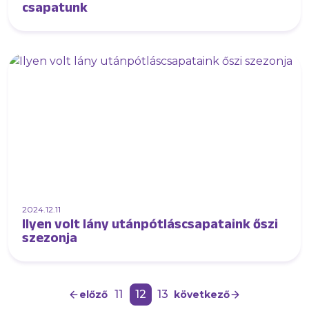
csapatunk
2024.12.11
Ilyen volt lány utánpótláscsapataink őszi
szezonja
11
12
13
előző
következő