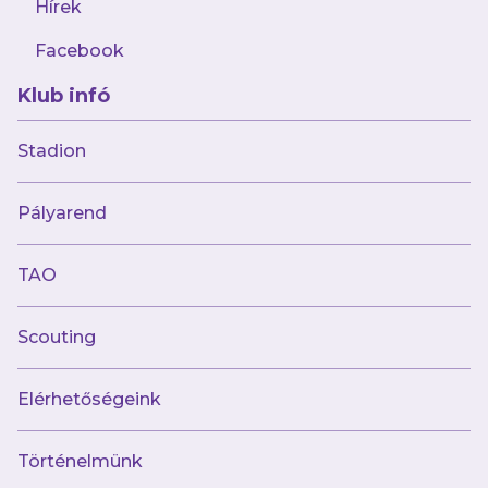
Hírek
Facebook
Klub infó
2025.03.05
Nem jött össze az MTK elleni kupabravúr
Stadion
női labdarúgóinknak
Pályarend
TAO
Scouting
Elérhetőségeink
Történelmünk
2025.03.04