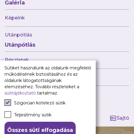
Babaváró
Galéria
ajándékcsomag
Újpest FC
Képeink
Pályarend
Utánpótlás
TAO
Klub infó
Utánpótlás
Sajtó
Press Kit
Részletek
Újpest FC Shop
Sütiket használunk az oldalunk megfelelő
Digitális felületeink
működésének biztosításához és az
Híreink
oldalunk látogatottságának
Facebook
elemzéséhez. További részleteket a
sütitájékoztató
tartalmaz.
Instagram
Tagság kezelése
Tiktok
Szigorúan kötelező sütik
Youtube
Spotify
Teljesítmény sütik
Sajtó
Összes süti elfogadása
140 ÉV HŰSÉG