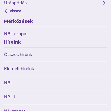
Utánpótlás
vissza
Mérkőzések
NB I. csapat
Híreink
Összes hírünk
Kiemelt híreink
NB I.
NB III.