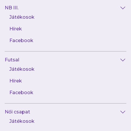
mérkőzéseket és exkluzív tartalmakat elsőként!
NB III.
Játékosok
Hírek
Facebook
AJÁNLÓ
Futsal
Játékosok
Hírek
Facebook
Női csapat
Játékosok
augusztus 1.