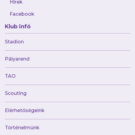
Hírek
„A tűzoltókba bele van kódolva a
segíteni akarás”
Facebook
Klub infó
Stadion
Múltunk
Pályarend
Történelmünk
Jelenünk
TAO
Meccseink
Scouting
Híreink
Csapataink
Galéria
Elérhetőségeink
Jövőnk
Történelmünk
Utánpótlás