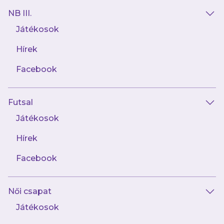
NB III.
Játékosok
Hírek
AJÁNLÓ
Facebook
Futsal
Játékosok
Hírek
Facebook
április 27.
Női csapat
Jegyinfók a 247. Derbire
Játékosok