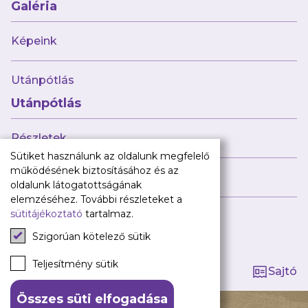
Babaváró
Galéria
ajándékcsomag
Újpest FC
Képeink
Pályarend
Utánpótlás
TAO
Klub infó
Utánpótlás
Sajtó
Press Kit
Részletek
Újpest FC Shop
Sütiket használunk az oldalunk megfelelő
Digitális felületeink
működésének biztosításához és az
Híreink
oldalunk látogatottságának
Facebook
elemzéséhez. További részleteket a
sütitájékoztató
tartalmaz.
Instagram
Tagság kezelése
Tiktok
Szigorúan kötelező sütik
Youtube
Spotify
Teljesítmény sütik
Sajtó
Összes süti elfogadása
140 ÉV HŰSÉG