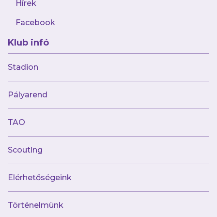
Hírek
Facebook
Klub infó
Stadion
Múltunk
Pályarend
Történelmünk
Jelenünk
TAO
Meccseink
Scouting
Híreink
Csapataink
Galéria
Elérhetőségeink
Jövőnk
Történelmünk
Utánpótlás