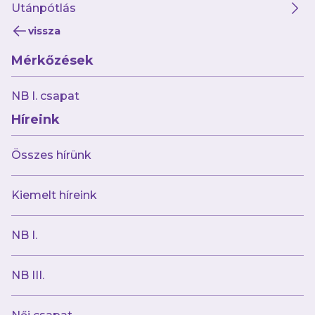
Utánpótlás
vissza
Mérkőzések
NB I. csapat
Híreink
Összes hírünk
Kiemelt híreink
NB I.
NB III.